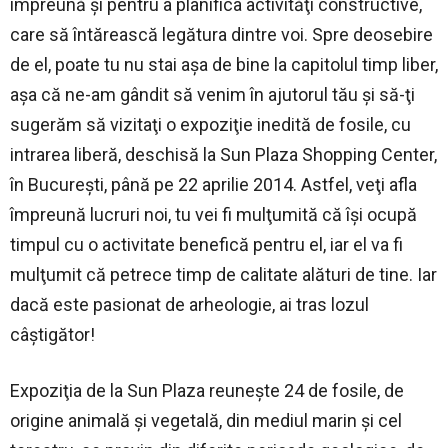
împreună şi pentru a planifica activităţi constructive,
care să întărească legătura dintre voi. Spre deosebire
de el, poate tu nu stai aşa de bine la capitolul timp liber,
aşa că ne-am gândit să venim în ajutorul tău şi să-ţi
sugerăm să vizitaţi o expoziţie inedită de fosile, cu
intrarea liberă, deschisă la Sun Plaza Shopping Center,
în Bucureşti, până pe 22 aprilie 2014. Astfel, veţi afla
împreună lucruri noi, tu vei fi mulţumită că îşi ocupă
timpul cu o activitate benefică pentru el, iar el va fi
mulţumit că petrece timp de calitate alături de tine. Iar
dacă este pasionat de arheologie, ai tras lozul
câştigător!
Expoziţia de la Sun Plaza reuneşte 24 de fosile, de
origine animală şi vegetală, din mediul marin şi cel