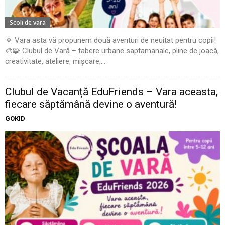
Scoli de vara
🌞 Vara asta vă propunem două aventuri de neuitat pentru copii!
🎨🧩 Clubul de Vară – tabere urbane saptamanale, pline de joacă,
creativitate, ateliere, mișcare,...
Clubul de Vacanță EduFriends – Vara aceasta,
fiecare săptămână devine o aventură!
GOKID