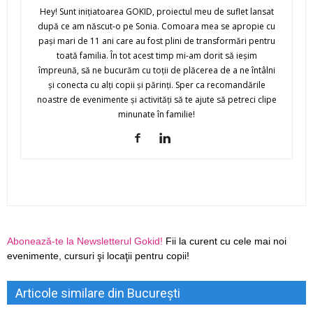
Hey! Sunt iniţiatoarea GOKID, proiectul meu de suflet lansat
după ce am născut-o pe Sonia. Comoara mea se apropie cu
paşi mari de 11 ani care au fost plini de transformări pentru
toată familia. În tot acest timp mi-am dorit să ieşim
împreună, să ne bucurăm cu toţii de plăcerea de a ne întâlni
şi conecta cu alţi copii şi părinţi. Sper ca recomandările
noastre de evenimente şi activităţi să te ajute să petreci clipe
minunate în familie!
Abonează-te la Newsletterul Gokid!
Fii la curent cu cele mai noi
evenimente, cursuri şi locaţii pentru copii!
Articole similare din București