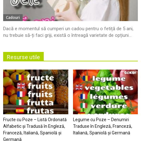
Cadouri
Dacă e momentul să cumperi un cadou pentru o fetiță de 5 ani,
nu trebuie să-ți faci griji, există o întreagă varietate de opțiuni...
Resurse utile
Fructe cu Poze – Listă Ordonată
Legume cu Poze – Denumiri
Alfabetic şi Tradusă în Engleză,
Traduse în Engleză, Franceză,
Franceză, Italiană, Spaniolă şi
Italiană, Spaniolă şi Germană
Germană