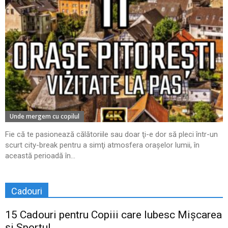
Unde mergem cu copilul
Fie că te pasionează călătoriile sau doar ţi-e dor să pleci într-un
scurt city-break pentru a simţi atmosfera oraşelor lumii, în
această perioadă în...
Cadouri
15 Cadouri pentru Copiii care Iubesc Mișcarea
și Sportul