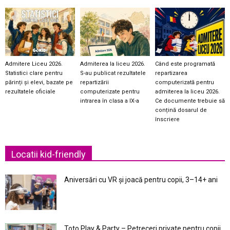
Admitere Liceu 2026.
Admiterea la liceu 2026.
Când este programată
Statistici clare pentru
S-au publicat rezultatele
repartizarea
părinți și elevi, bazate pe
repartizării
computerizată pentru
rezultatele oficiale
computerizate pentru
admiterea la liceu 2026.
intrarea în clasa a IX-a
Ce documente trebuie să
conțină dosarul de
înscriere
Locatii kid-friendly
Aniversări cu VR și joacă pentru copii, 3–14+ ani
Toto Play & Party – Petreceri private pentru copii