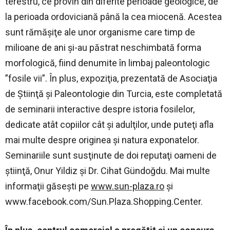
terestru, ce provin din diferite perioade geologice, de
la perioada ordoviciană până la cea miocenă. Acestea
sunt rămăşiţe ale unor organisme care timp de
milioane de ani şi-au păstrat neschimbată forma
morfologică, fiind denumite în limbaj paleontologic
”fosile vii”. În plus, expoziţia, prezentată de Asociaţia
de Ştiinţă şi Paleontologie din Turcia, este completată
de seminarii interactive despre istoria fosilelor,
dedicate atât copiilor cât şi adulţilor, unde puteţi afla
mai multe despre originea şi natura exponatelor.
Seminariile sunt susţinute de doi reputaţi oameni de
ştiinţă, Onur Yildiz şi Dr. Cihat Gündoğdu. Mai multe
informaţii găseşti pe
www.sun-plaza.ro
şi
www.facebook.com/Sun.Plaza.Shopping.Center.