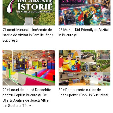
7 Locaţii Minunate Încărcate de
28 Muzee Kid-Friendly de Vizitat
Istorie de Vizitat în Familie lângă
în București
București
20+ Locuri de Joacă Deosebite
30+ Restaurante cu Loc de
pentru Copii în Bucureşti. Ce
Joacă pentru Copii în Bucuresti
Oferă Spaţiile de Joacă Altfel
din Sectorul Tău –...