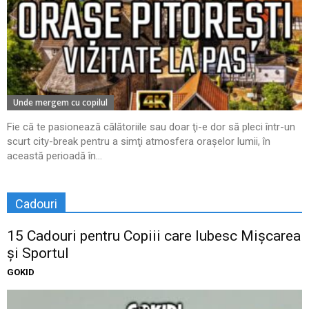
Unde mergem cu copilul
Fie că te pasionează călătoriile sau doar ţi-e dor să pleci într-un
scurt city-break pentru a simţi atmosfera oraşelor lumii, în
această perioadă în...
Cadouri
15 Cadouri pentru Copiii care Iubesc Mișcarea
și Sportul
GOKID