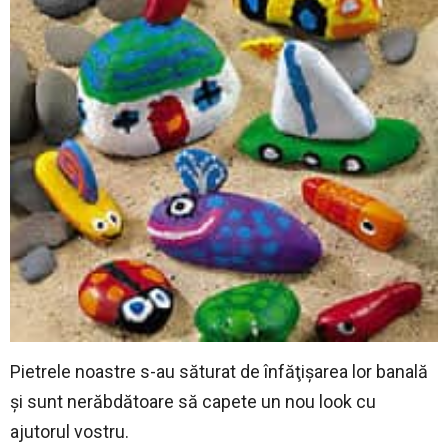
Pietrele noastre s-au săturat de înfăţişarea lor banală
şi sunt nerăbdătoare să capete un nou look cu
ajutorul vostru.