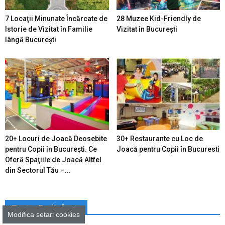
7 Locaţii Minunate Încărcate de
28 Muzee Kid-Friendly de
Istorie de Vizitat în Familie
Vizitat în București
lângă București
20+ Locuri de Joacă Deosebite
30+ Restaurante cu Loc de
pentru Copii în Bucureşti. Ce
Joacă pentru Copii în Bucuresti
Oferă Spaţiile de Joacă Altfel
din Sectorul Tău –...
Teatru Radiofonic
Modifica setari cookies