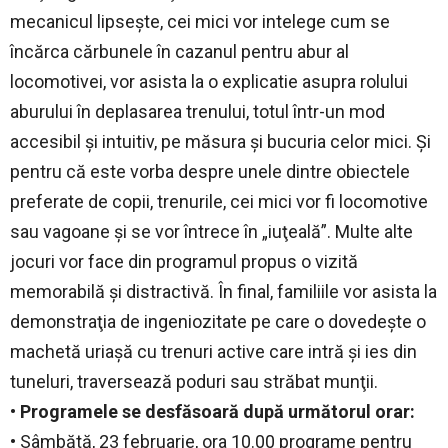
mecanicul lipseşte, cei mici vor intelege cum se
încărca cărbunele în cazanul pentru abur al
locomotivei, vor asista la o explicatie asupra rolului
aburului în deplasarea trenului, totul într-un mod
accesibil şi intuitiv, pe măsura şi bucuria celor mici. Şi
pentru că este vorba despre unele dintre obiectele
preferate de copii, trenurile, cei mici vor fi locomotive
sau vagoane şi se vor întrece în „iuţeală”. Multe alte
jocuri vor face din programul propus o vizită
memorabilă şi distractivă. În final, familiile vor asista la
demonstraţia de ingeniozitate pe care o dovedeşte o
machetă uriaşă cu trenuri active care intră şi ies din
tuneluri, traversează poduri sau străbat munţii.
• Programele se desfăsoară după următorul orar:
• Sâmbătă, 23 februarie, ora 10.00 programe pentru