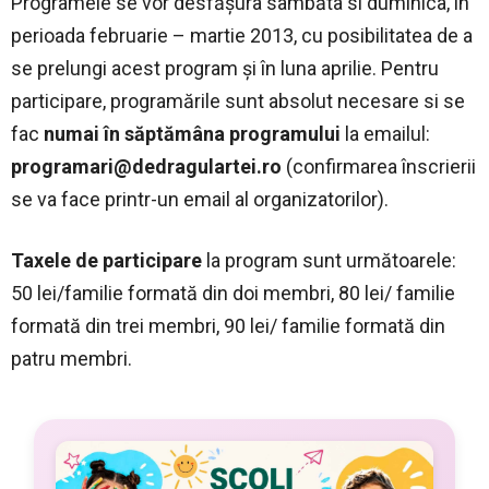
Programele se vor desfăşura sâmbăta si duminica, în
perioada februarie – martie 2013, cu posibilitatea de a
se prelungi acest program şi în luna aprilie. Pentru
participare, programările sunt absolut necesare si se
fac
numai în săptămâna programului
la emailul:
programari@dedragulartei.ro
(confirmarea înscrierii
se va face printr-un email al organizatorilor).
Taxele de participare
la program sunt următoarele:
50 lei/familie formată din doi membri, 80 lei/ familie
formată din trei membri, 90 lei/ familie formată din
patru membri.