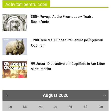
Activitati pentru copii
300+ Povești Audio Frumoase – Teatru
Radiofonic
+200 Cele Mai Cunoscute Fabule pe Înţelesul
Copiilor
99 Jocuri Distractive din Copilărie în Aer Liber
şi de Interior
August
2026
Lu
Ma
Mi
Jo
Vi
Sâ
Du