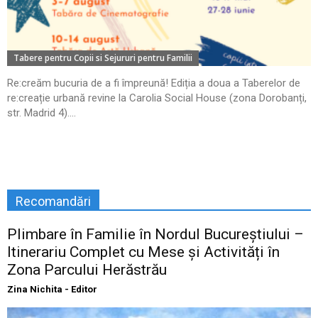
Tabere pentru Copii si Sejururi pentru Familii
Re:creăm bucuria de a fi împreună! Ediția a doua a Taberelor de
re:creație urbană revine la Carolia Social House (zona Dorobanți,
str. Madrid 4)....
Recomandări
Plimbare în Familie în Nordul Bucureștiului –
Itinerariu Complet cu Mese și Activități în
Zona Parcului Herăstrău
Zina Nichita - Editor