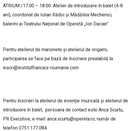
ATRIUM /17.00 – 18.00: Atelier de introducere în balet (4-8
ani), coordonat de Iulian Rădoi şi Mădălina Mechenici,
balerini ai Teatrului Naţional de Operetă „Ion Dacian”
Pentru atelierul de marionete şi atelierul de origami,
participarea se face pe bază de înscriere prealabilă la:
inscri@institutfrancais-roumanie.com
Pentru înscrieri la atelierul de invenţie muzicală şi atelierul de
introducere în balet, persoana de contact este Anca Scurtu,
PR Executive, e-mail:
anca.scurtu@opereta.ro
, număr de
telefon 0751.177.084.