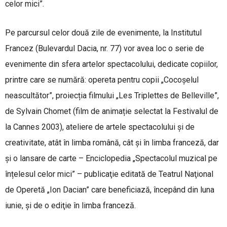
celor mici”.
Pe parcursul celor două zile de evenimente, la Institutul
Francez (Bulevardul Dacia, nr. 77) vor avea loc o serie de
evenimente din sfera artelor spectacolului, dedicate copiilor,
printre care se numără: opereta pentru copii „Cocoşelul
neascultător”, proiecția filmului „Les Triplettes de Belleville”,
de Sylvain Chomet (film de animație selectat la Festivalul de
la Cannes 2003), ateliere de artele spectacolului şi de
creativitate, atât în limba română, cât şi în limba franceză, dar
şi o lansare de carte – Enciclopedia „Spectacolul muzical pe
înțelesul celor mici” – publicaţie editată de Teatrul Naţional
de Operetă „Ion Dacian” care beneficiază, începând din luna
iunie, şi de o ediţie în limba franceză.