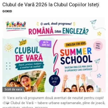
Clubul de Vară 2026 la Clubul Copiilor Isteți
GOKID
Scoli de vara
🌞 Vara asta vă propunem două aventuri de neuitat pentru copii!
🎨🧩 Clubul de Vară – tabere urbane saptamanale, pline de joacă,
creativitate, ateliere, mișcare,...