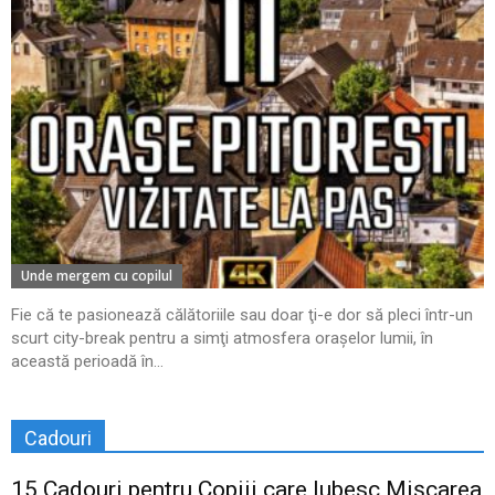
Unde mergem cu copilul
Fie că te pasionează călătoriile sau doar ţi-e dor să pleci într-un
scurt city-break pentru a simţi atmosfera oraşelor lumii, în
această perioadă în...
Cadouri
15 Cadouri pentru Copiii care Iubesc Mișcarea