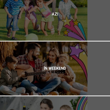
AZI
ÎN WEEKEND