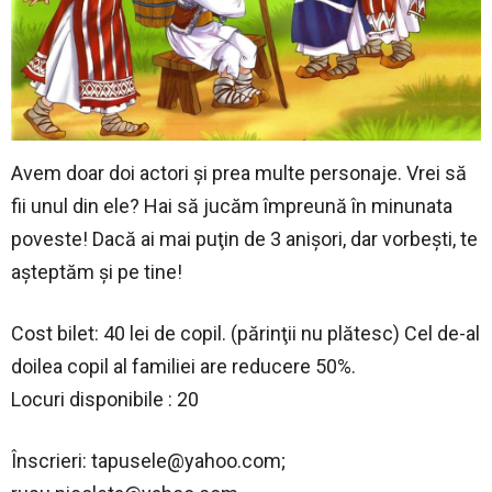
Avem doar doi actori şi prea multe personaje. Vrei să
fii unul din ele? Hai să jucăm împreună în minunata
poveste! Dacă ai mai puţin de 3 anişori, dar vorbeşti, te
aşteptăm şi pe tine!
Cost bilet: 40 lei de copil. (părinţii nu plătesc) Cel de-al
doilea copil al familiei are reducere 50%.
Locuri disponibile : 20
Înscrieri:
tapusele@yahoo.com
;