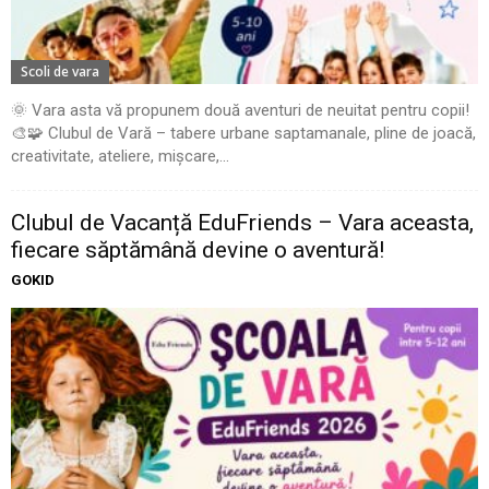
Scoli de vara
🌞 Vara asta vă propunem două aventuri de neuitat pentru copii!
🎨🧩 Clubul de Vară – tabere urbane saptamanale, pline de joacă,
creativitate, ateliere, mișcare,...
Clubul de Vacanță EduFriends – Vara aceasta,
fiecare săptămână devine o aventură!
GOKID