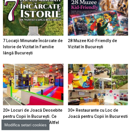
7 Locaţii Minunate Încărcate de
28 Muzee Kid-Friendly de
Istorie de Vizitat în Familie
Vizitat în București
lângă București
20+ Locuri de Joacă Deosebite
30+ Restaurante cu Loc de
pentru Copii în Bucureşti. Ce
Joacă pentru Copii în Bucuresti
Oferă Spaţiile de Joacă Altfel
Modifica setari cookies
din Sectorul Tău –...