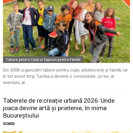
Tabere pentru Copii si Sejururi pentru Familii
Din 2008 organizăm tabere pentru copii, adolescenți și familii, iar
în tot acest timp Tumba a devenit o comunitate: un loc al
aventurii, al...
Taberele de re:creație urbană 2026: Unde
joaca devine artă și prietenie, în inima
Bucureștiului
GOKID