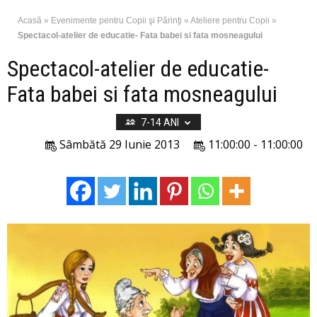
Acasă
»
Evenimente pentru Copii şi Părinţi
»
Ateliere pentru Copii
»
Spectacol-atelier de educatie- Fata babei si fata mosneagului
Spectacol-atelier de educatie-
Fata babei si fata mosneagului
7-14 ANI
Sâmbătă 29 Iunie 2013
11:00:00 - 11:00:00