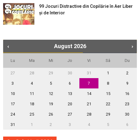
99 Jocuri Distractive din Copilărie în Aer Liber
şi de Interior
August
2026
Lu
Ma
Mi
Jo
Vi
Sâ
Du
27
28
29
30
31
1
2
3
4
5
6
7
8
9
10
11
12
13
14
15
16
17
18
19
20
21
22
23
24
25
26
27
28
29
30
31
1
2
3
4
5
6