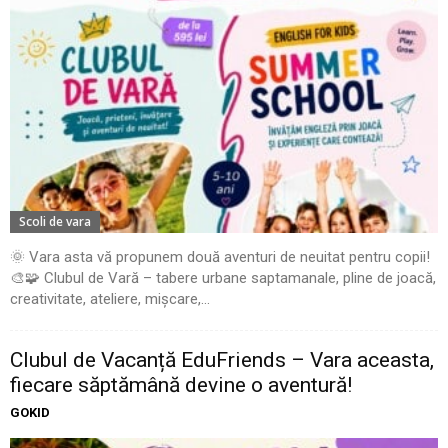
Scoli de vara
🌞 Vara asta vă propunem două aventuri de neuitat pentru copii!
🎨🧩 Clubul de Vară – tabere urbane saptamanale, pline de joacă,
creativitate, ateliere, mișcare,...
Clubul de Vacanță EduFriends – Vara aceasta,
fiecare săptămână devine o aventură!
GOKID