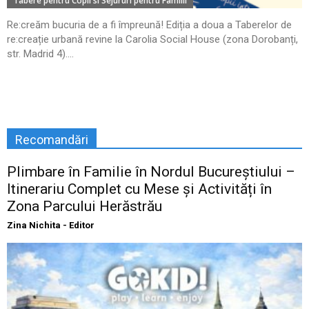
Tabere pentru Copii si Sejururi pentru Familii
Re:creăm bucuria de a fi împreună! Ediția a doua a Taberelor de
re:creație urbană revine la Carolia Social House (zona Dorobanți,
str. Madrid 4)....
Recomandări
Plimbare în Familie în Nordul Bucureștiului –
Itinerariu Complet cu Mese și Activități în
Zona Parcului Herăstrău
Zina Nichita - Editor