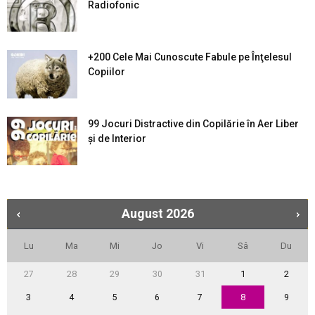
Radiofonic
+200 Cele Mai Cunoscute Fabule pe Înţelesul
Copiilor
99 Jocuri Distractive din Copilărie în Aer Liber
şi de Interior
August
2026
Lu
Ma
Mi
Jo
Vi
Sâ
Du
27
28
29
30
31
1
2
3
4
5
6
7
8
9