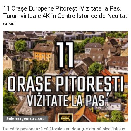
11 Oraşe Europene Pitoreşti Vizitate la Pas.
Tururi virtuale 4K în Centre Istorice de Neuitat
GOKID
Unde mergem cu copilul
Fie că te pasionează călătoriile sau doar ţi-e dor să pleci într-un