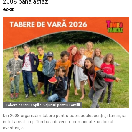
2008 până astăzi
GOKID
Tabere pentru Copii si Sejururi pentru Familii
Din 2008 organizăm tabere pentru copii, adolescenți și familii, iar
în tot acest timp Tumba a devenit o comunitate: un loc al
aventurii, al...