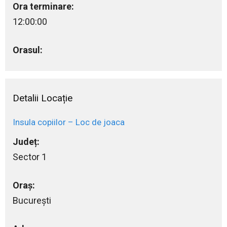
Ora terminare:
12:00:00
Orasul:
Detalii Locație
Insula copiilor – Loc de joaca
Județ:
Sector 1
Oraș:
Bucureşti