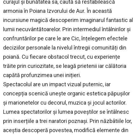
curajul și bunătatea sa, caută să restabilească
armonia în Poiana Izvorului de Aur. În această
incursiune magică descoperim imaginarul fantastic al
lumii necuvântătoarelor. Prin intermediul întâlnirilor și
confruntărilor pe care le are Cic, înțelegem efectele
deciziilor personale la nivelul întregii comunități din
poiană. Cu fiecare obstacol trecut, cu experiențe
trăite prin curiozitate, se leagă prietenii iar călătoria
capătă profunzimea unei inițieri.
Spectacolul are un impact vizual puternic, iar
concepția scenică unește organic estetica păpușilor
și marionetelor cu decorul, muzica și jocul actorilor.
Lumea spectatorilor și lumea poveștilor se întâlnesc
prin inserțiile a trei naratori poznași. Prin năzbâtiile lor,
aceștia descoperă povestea, modifică elemente din