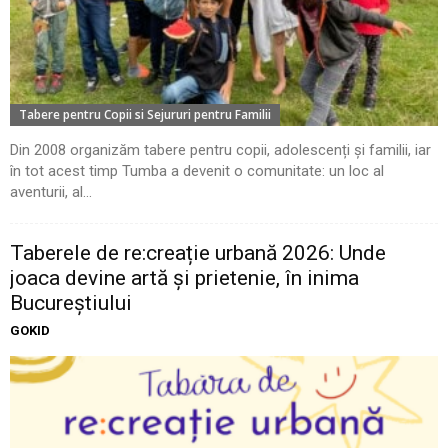
Tabere pentru Copii si Sejururi pentru Familii
Din 2008 organizăm tabere pentru copii, adolescenți și familii, iar
în tot acest timp Tumba a devenit o comunitate: un loc al
aventurii, al...
Taberele de re:creație urbană 2026: Unde
joaca devine artă și prietenie, în inima
Bucureștiului
GOKID