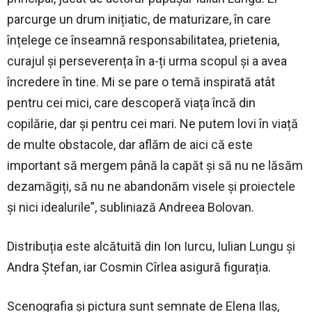
parcurge un drum inițiatic, de maturizare, în care
înțelege ce înseamnă responsabilitatea, prietenia,
curajul și perseverența în a-ți urma scopul și a avea
încredere în tine. Mi se pare o temă inspirată atât
pentru cei mici, care descoperă viața încă din
copilărie, dar și pentru cei mari. Ne putem lovi în viață
de multe obstacole, dar aflăm de aici că este
important să mergem până la capăt și să nu ne lăsăm
dezamăgiți, să nu ne abandonăm visele și proiectele
și nici idealurile”, subliniază Andreea Bolovan.
Distribuția este alcătuită din Ion Iurcu, Iulian Lungu și
Andra Ștefan, iar Cosmin Cîrlea asigură figurația.
Scenografia și pictura sunt semnate de Elena Ilaș,