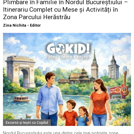
Plimbare în Familie în Nordul Bucureștiului –
Itinerariu Complet cu Mese și Activități în
Zona Parcului Herăstrău
Zina Nichita - Editor
Excursii şi Ieşiri cu Copilul
Nordul Bucureștiului este una dintre cele mai potrivite zone