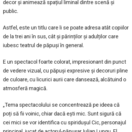
decor și animează spațiul liminal dintre scenă și
public.
Astfel, este un titlu care li se poate adresa atât copiilor
de la trei ani în sus, cât și părinților și adulților care
iubesc teatrul de păpuși în general.
E un spectacol foarte colorat, impresionant din punct
de vedere vizual, cu păpuși expresive și decoruri pline
de culoare, cu licurici aurii care dansează, alcătuind o
atmosferă magică.
„Tema spectacolului se concentrează pe ideea că
poți să fii voinic, chiar dacă ești mic. Sunt sigură că
cei mici se vor identifica cu spiridușul Cic, personajul
principal, jucat de actorul-păpușar Iulian Lungu. El