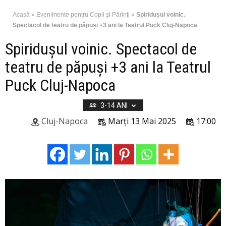
Acasă
»
Evenimente pentru Copii şi Părinţi
»
Spiridușul voinic.
Spectacol de teatru de păpuși +3 ani la Teatrul Puck Cluj-Napoca
Spiridușul voinic. Spectacol de
teatru de păpuși +3 ani la Teatrul
Puck Cluj-Napoca
3-14 ANI
Cluj-Napoca
Marți 13 Mai 2025
17:00