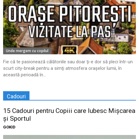
Unde mergem cu copilul
Fie că te pasionează călătoriile sau doar ţi-e dor să pleci într-un
scurt city-break pentru a simţi atmosfera oraşelor lumii, în
această perioadă în...
Cadouri
15 Cadouri pentru Copiii care Iubesc Mișcarea
și Sportul
GOKID