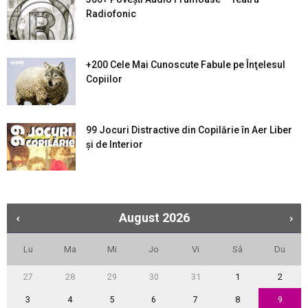
Radiofonic
+200 Cele Mai Cunoscute Fabule pe Înţelesul
Copiilor
99 Jocuri Distractive din Copilărie în Aer Liber
şi de Interior
August
2026
Lu
Ma
Mi
Jo
Vi
Sâ
Du
27
28
29
30
31
1
2
3
4
5
6
7
8
9