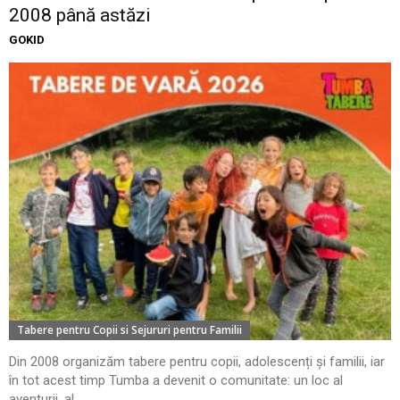
2008 până astăzi
GOKID
Tabere pentru Copii si Sejururi pentru Familii
Din 2008 organizăm tabere pentru copii, adolescenți și familii, iar
în tot acest timp Tumba a devenit o comunitate: un loc al
aventurii, al...