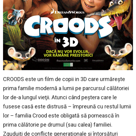
CROODS este un film de copii in 3D care urmăreşte
prima familie modernă a lumii pe parcursul călătoriei
lor de-a lungul vieţii. Atunci când peştera care le
fusese casă este distrusă – împreună cu restul lumii
lor – familia Crood este obligată să pornească în
prima călătorie pe drumul (sau calea) familiei.
Zguduiţi de conflicte generaţionale şi întorsături