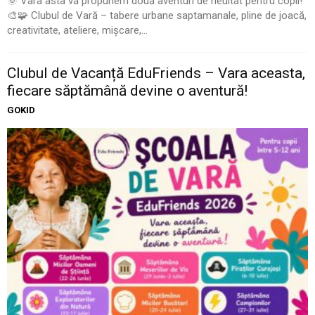
🌞 Vara asta vă propunem două aventuri de neuitat pentru copii!
🎨🧩 Clubul de Vară – tabere urbane saptamanale, pline de joacă,
creativitate, ateliere, mișcare,...
Clubul de Vacanță EduFriends – Vara aceasta,
fiecare săptămână devine o aventură!
GOKID