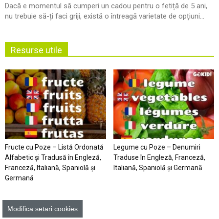
Dacă e momentul să cumperi un cadou pentru o fetiță de 5 ani,
nu trebuie să-ți faci griji, există o întreagă varietate de opțiuni...
Resurse utile
Fructe cu Poze – Listă Ordonată
Legume cu Poze – Denumiri
Alfabetic şi Tradusă în Engleză,
Traduse în Engleză, Franceză,
Franceză, Italiană, Spaniolă şi
Italiană, Spaniolă şi Germană
Germană
Modifica setari cookies