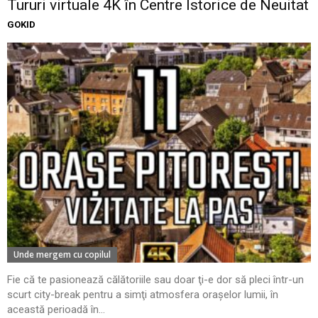
Tururi virtuale 4K în Centre Istorice de Neuitat
GOKID
Unde mergem cu copilul
Fie că te pasionează călătoriile sau doar ţi-e dor să pleci într-un
scurt city-break pentru a simţi atmosfera oraşelor lumii, în
această perioadă în...