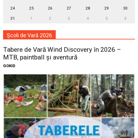
24
25
26
27
28
29
30
31
1
2
3
4
5
6
Școli de Vară 2026
Tabere de Vară Wind Discovery în 2026 –
MTB, paintball și aventură
GOKID