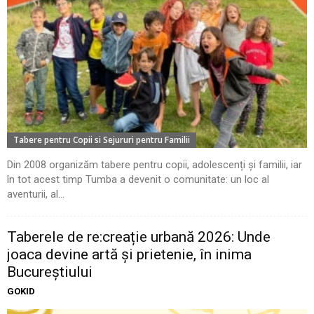
Tabere pentru Copii si Sejururi pentru Familii
Din 2008 organizăm tabere pentru copii, adolescenți și familii, iar
în tot acest timp Tumba a devenit o comunitate: un loc al
aventurii, al...
Taberele de re:creație urbană 2026: Unde
joaca devine artă și prietenie, în inima
Bucureștiului
GOKID