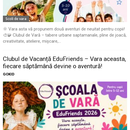
Scoli de vara
🌞 Vara asta vă propunem două aventuri de neuitat pentru copii!
🎨🧩 Clubul de Vară – tabere urbane saptamanale, pline de joacă,
creativitate, ateliere, mișcare,...
Clubul de Vacanță EduFriends – Vara aceasta,
fiecare săptămână devine o aventură!
GOKID