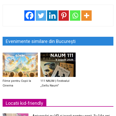
Evenimente similare din București
Filme pentru Copii la
111 NAUM | Festivalul
Cinema
„Gellu Naum”
Locatii kid-friendly
Aniversări cu VR și joacă pentru copii, 3–14+ ani