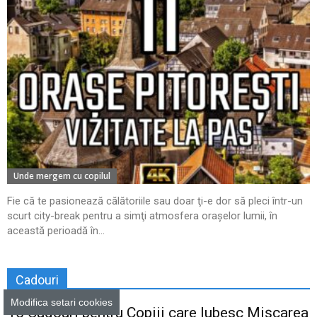
Unde mergem cu copilul
Fie că te pasionează călătoriile sau doar ţi-e dor să pleci într-un
scurt city-break pentru a simţi atmosfera oraşelor lumii, în
această perioadă în...
Cadouri
Modifica setari cookies
15 Cadouri pentru Copiii care Iubesc Mișcarea