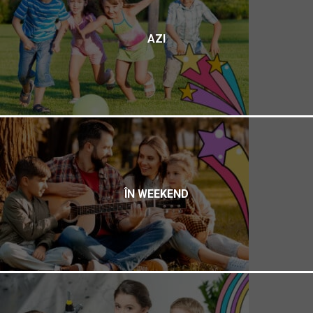
AZI
ÎN WEEKEND