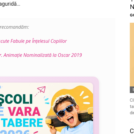
 aguridă…
N
G
i recomandăm:
ute Fabule pe Înţelesul Copiilor
. Animație Nominalizată la Oscar 2019
Cl
ta
di
C