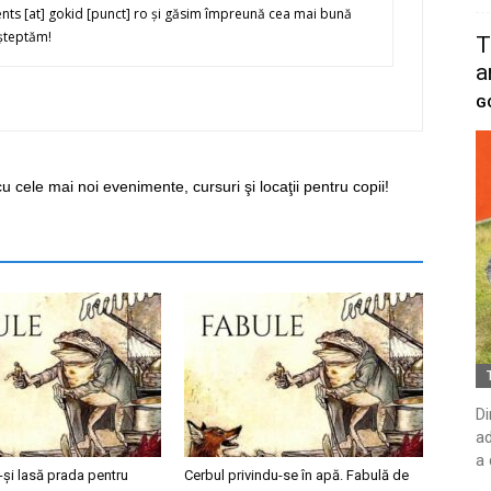
ents [at] gokid [punct] ro şi găsim împreună cea mai bună
şteptăm!
T
a
G
cu cele mai noi evenimente, cursuri şi locaţii pentru copii!
Di
ad
a 
-şi lasă prada pentru
Cerbul privindu-se în apă. Fabulă de