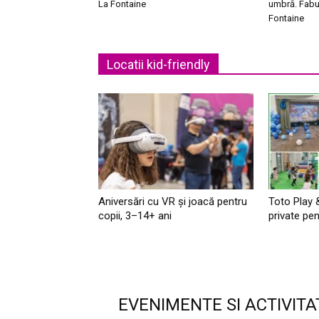
La Fontaine
umbră. Fabu
Fontaine
Locatii kid-friendly
Aniversări cu VR și joacă pentru
Toto Play 
copii, 3–14+ ani
private pen
EVENIMENTE SI ACTIVITA