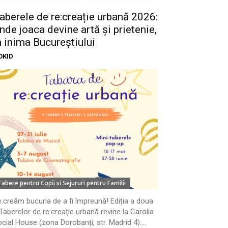
aberele de re:creație urbană 2026:
nde joaca devine artă și prietenie,
n inima Bucureștiului
OKID
Tabere pentru Copii si Sejururi pentru Familii
:creăm bucuria de a fi împreună! Ediția a doua
Taberelor de re:creație urbană revine la Carolia
cial House (zona Dorobanți, str. Madrid 4)....