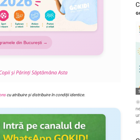
C
G
gramele din București →
opii și Părinți Săptămâna Asta
ons
cu atribuire și distribuire în condiții identice.
🌞
ne
ur
at