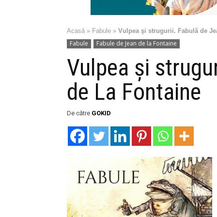
Acasă
»
Fabule
»
Vulpea şi strugurii. Fabulă de J
Fabule
Fabule de Jean de la Fontaine
Vulpea şi strugu
de La Fontaine
De către
GOKID