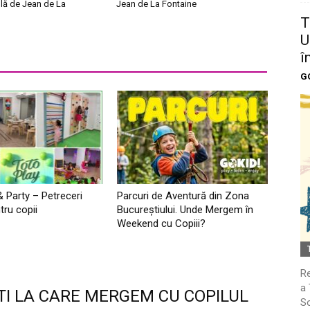
lă de Jean de La
Jean de La Fontaine
T
U
î
G
& Party – Petreceri
Parcuri de Aventură din Zona
tru copii
Bucureştiului. Unde Mergem în
Weekend cu Copiii?
Re
a 
TI LA CARE MERGEM CU COPILUL
So