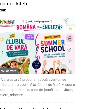
opiilor Isteți
OKID
Scoli de vara
 Vara asta vă propunem două aventuri de
uitat pentru copii! 🎨🧩 Clubul de Vară – tabere
bane saptamanale, pline de joacă, creativitate,
eliere, mișcare,...