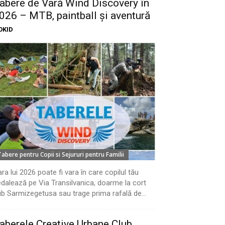
abere de Vară Wind Discovery în
026 – MTB, paintball și aventură
OKID
Tabere pentru Copii si Sejururi pentru Familii
ra lui 2026 poate fi vara în care copilul tău
dalează pe Via Transilvanica, doarme la cort
b Sarmizegetusa sau trage prima rafală de...
aberele Creative Urbane Club