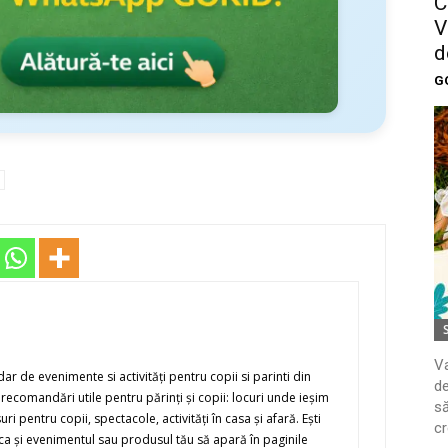
C
V
d
G
Va
r de evenimente si activităţi pentru copii si parinti din
de
recomandări utile pentru părinţi şi copii: locuri unde ieşim
să
suri pentru copii, spectacole, activităţi în casa şi afară. Eşti
cr
i ca şi evenimentul sau produsul tău să apară în paginile