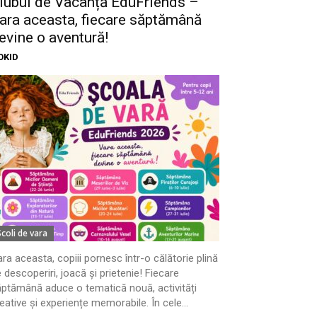
lubul de Vacanță EduFriends –
ara aceasta, fiecare săptămână
evine o aventură!
OKID
Scoli de vara
ra aceasta, copiii pornesc într-o călătorie plină
 descoperiri, joacă și prietenie! Fiecare
ptămână aduce o tematică nouă, activități
eative și experiențe memorabile. În cele...