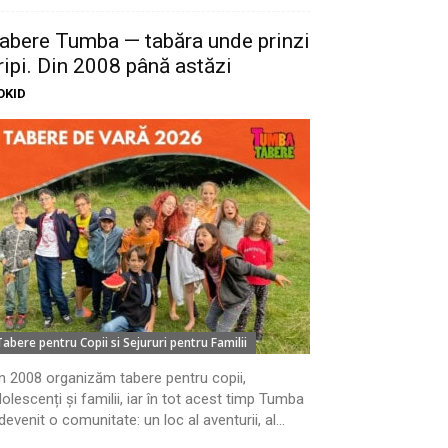
abere Tumba — tabăra unde prinzi
ripi. Din 2008 până astăzi
OKID
Tabere pentru Copii si Sejururi pentru Familii
n 2008 organizăm tabere pentru copii,
olescenți și familii, iar în tot acest timp Tumba
devenit o comunitate: un loc al aventurii, al...