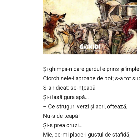
Şi ghimpii-n care gardul e prins şi împlet
Ciorchinele-i aproape de bot; s-a tot suc
S-a ridicat: se-nţeapă
Şi-i lasă gura apă…
– Ce struguri verzi şi acri, oftează,
Nu-s de teapă!
Şi-s prea cruzi…
Mie, ce-mi place-i gustul de stafidă,