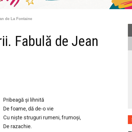
ean de La Fontaine
rii. Fabulă de Jean
Pribeagă şi lihnită
De foame, dă de-o vie
Cu nişte struguri rumeni, frumoşi,
De razachie.