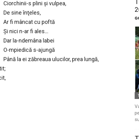
T
Ciorchinii-s plini şi vulpea,
2
De sine înţeles,
G
Ar fi mâncat cu poftă
Şi nici n-ar fi ales…
Dar la-ndemâna labei
O-mpiedică s-ajungă
Până la ei zăbreaua ulucilor, prea lungă,
it;
it,
Va
pe
su
T