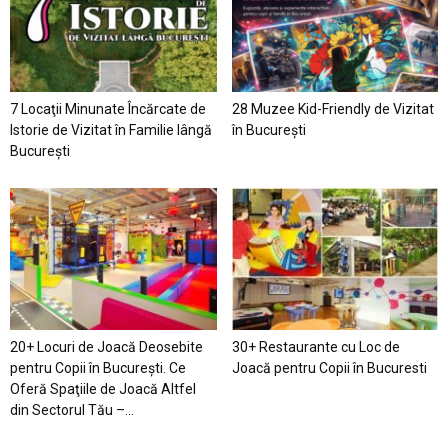
7 Locaţii Minunate Încărcate de
28 Muzee Kid-Friendly de Vizitat
Istorie de Vizitat în Familie lângă
în București
București
20+ Locuri de Joacă Deosebite
30+ Restaurante cu Loc de
pentru Copii în Bucureşti. Ce
Joacă pentru Copii în Bucuresti
Oferă Spaţiile de Joacă Altfel
din Sectorul Tău –...