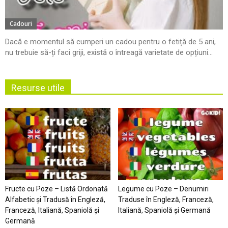
Cadouri
Dacă e momentul să cumperi un cadou pentru o fetiță de 5 ani,
nu trebuie să-ți faci griji, există o întreagă varietate de opțiuni...
Resurse utile
Fructe cu Poze – Listă Ordonată
Legume cu Poze – Denumiri
Alfabetic şi Tradusă în Engleză,
Traduse în Engleză, Franceză,
Franceză, Italiană, Spaniolă şi
Italiană, Spaniolă şi Germană
Germană