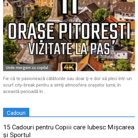
Unde mergem cu copilul
Fie că te pasionează călătoriile sau doar ţi-e dor să pleci într-un
scurt city-break pentru a simţi atmosfera oraşelor lumii, în
această perioadă în...
Cadouri
15 Cadouri pentru Copiii care Iubesc Mișcarea
și Sportul