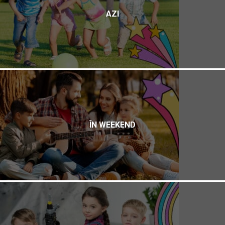
AZI
ÎN WEEKEND