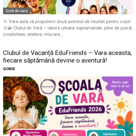
Scoli de vara
🌞 Vara asta vă propunem două aventuri de neuitat pentru copii!
🎨🧩 Clubul de Vară – tabere urbane saptamanale, pline de joacă,
creativitate, ateliere, mișcare,...
Clubul de Vacanță EduFriends – Vara aceasta,
fiecare săptămână devine o aventură!
GOKID