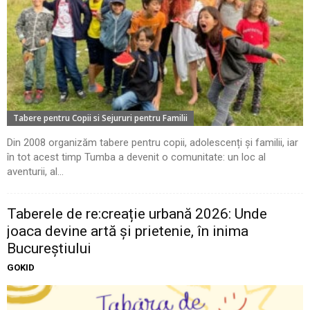
Tabere pentru Copii si Sejururi pentru Familii
Din 2008 organizăm tabere pentru copii, adolescenți și familii, iar
în tot acest timp Tumba a devenit o comunitate: un loc al
aventurii, al...
Taberele de re:creație urbană 2026: Unde
joaca devine artă și prietenie, în inima
Bucureștiului
GOKID