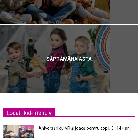
SĂPTĂMÂNA ASTA
Locatii kid-friendly
Aniversări cu VR și joacă pentru copii, 3–14+ ani