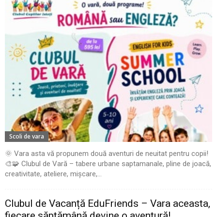
Scoli de vara
🌞 Vara asta vă propunem două aventuri de neuitat pentru copii!
🎨🧩 Clubul de Vară – tabere urbane saptamanale, pline de joacă,
creativitate, ateliere, mișcare,...
Clubul de Vacanță EduFriends – Vara aceasta,
fiecare săptămână devine o aventură!