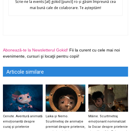
Scrie-ne la events [at] gokid [punct] ro şi găsim împreună cea
mai bună cale de colaborare. Te aşteptăm!
Abonează-te la Newsletterul Gokid!
Fii la curent cu cele mai noi
evenimente, cursuri şi locaţii pentru copii!
Articole similare
Cenote. Aventură animată
Laika și Nemo.
Mâine. Scurtmetraj
emoționantă despre
Scurtmetraj de animație
emoționant nominalizat
curaj și prietenie
premiat despre prietenie,
la Oscar despre prietenie