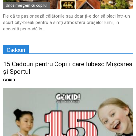
Unde mergem cu copilul
Fie că te pasionează călătoriile sau doar ţi-e dor să pleci într-un
scurt city-break pentru a simţi atmosfera oraşelor lumii, în
această perioadă în...
Cadouri
15 Cadouri pentru Copiii care Iubesc Mișcarea
și Sportul
GOKID