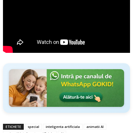
ETICHETE
special
inteligenta artificiala
animatii AI