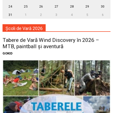
24
25
26
27
28
29
30
31
1
2
3
4
5
6
Școli de Vară 2026
Tabere de Vară Wind Discovery în 2026 –
MTB, paintball și aventură
GOKID