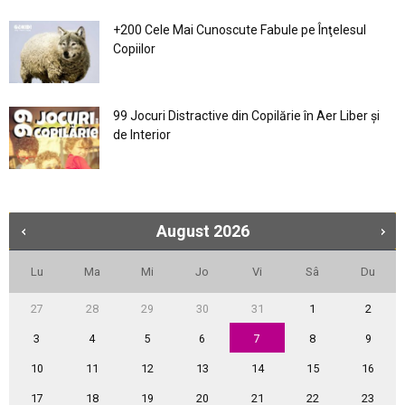
+200 Cele Mai Cunoscute Fabule pe Înţelesul
Copiilor
99 Jocuri Distractive din Copilărie în Aer Liber şi
de Interior
August
2026
Lu
Ma
Mi
Jo
Vi
Sâ
Du
27
28
29
30
31
1
2
3
4
5
6
7
8
9
10
11
12
13
14
15
16
17
18
19
20
21
22
23