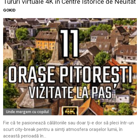
Tururi virtuale 4K în Centre Istorice de Neuitat
GOKID
Unde mergem cu copilul
Fie că te pasionează călătoriile sau doar ţi-e dor să pleci într-un
scurt city-break pentru a simţi atmosfera oraşelor lumii, în
această perioadă în...