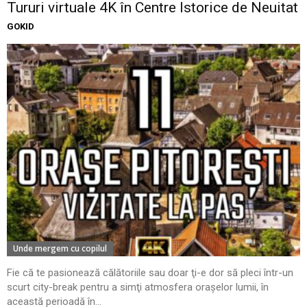
Tururi virtuale 4K în Centre Istorice de Neuitat
GOKID
Unde mergem cu copilul
Fie că te pasionează călătoriile sau doar ţi-e dor să pleci într-un
scurt city-break pentru a simţi atmosfera oraşelor lumii, în
această perioadă în...