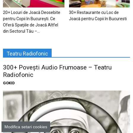
20+ Locuri de Joacă Deosebite
30+ Restaurante cu Loc de
pentru Copii în Bucureşti. Ce
Joacă pentru Copii în Bucuresti
Oferă Spaţiile de Joacă Altfel
din Sectorul Tău –...
Teatru Radiofonic
300+ Povești Audio Frumoase – Teatru
Radiofonic
GOKID
Modifica setari cookies