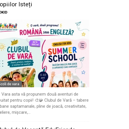
opiilor Isteți
OKID
Scoli de vara
 Vara asta vă propunem două aventuri de
uitat pentru copii! 🎨🧩 Clubul de Vară – tabere
bane saptamanale, pline de joacă, creativitate,
eliere, mișcare,...