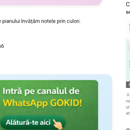
C
G
 pianului învățăm notele prin culori.
66
🌞
ne
ur
at