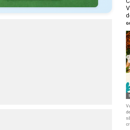
C
V
d
G
Va
de
să
cr