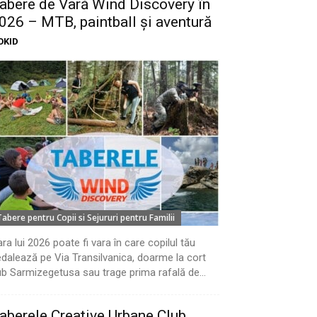
abere de Vară Wind Discovery în
026 – MTB, paintball și aventură
OKID
Tabere pentru Copii si Sejururi pentru Familii
ra lui 2026 poate fi vara în care copilul tău
dalează pe Via Transilvanica, doarme la cort
b Sarmizegetusa sau trage prima rafală de...
aberele Creative Urbane Club