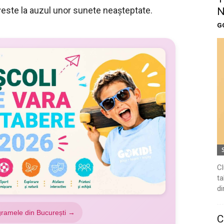
poveste la auzul unor sunete neașteptate.
N
G
Cl
ta
di
gramele din București →
C