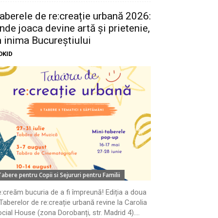
aberele de re:creație urbană 2026:
nde joaca devine artă și prietenie,
n inima Bucureștiului
OKID
Tabere pentru Copii si Sejururi pentru Familii
:creăm bucuria de a fi împreună! Ediția a doua
Taberelor de re:creație urbană revine la Carolia
cial House (zona Dorobanți, str. Madrid 4)....