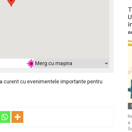
T
U
î
G
 la curent cu evenimentele importante pentru
Re
a 
So