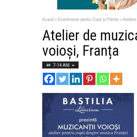
Acasă
»
Evenimente pentru Copii şi Părinţi
»
Ateliere
Atelier de muzic
voioși, Franța
7-14 ANI