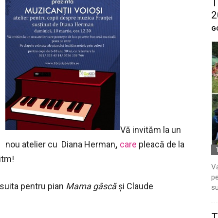
T
2
G
Vă invităm la un
nou atelier cu Diana Herman
,
care
pleacă de la
itm!
Va
pe
suita pentru pian
Mama gâscă
și Claude
su
T