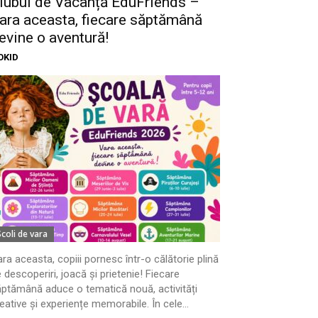
lubul de Vacanță EduFriends –
ara aceasta, fiecare săptămână
evine o aventură!
OKID
Scoli de vara
ra aceasta, copiii pornesc într-o călătorie plină
 descoperiri, joacă și prietenie! Fiecare
ptămână aduce o tematică nouă, activități
eative și experiențe memorabile. În cele...