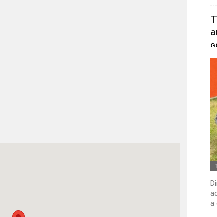
T
a
G
Di
ad
a 