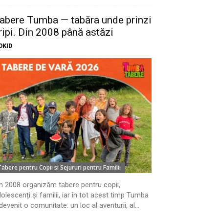
abere Tumba — tabăra unde prinzi
ripi. Din 2008 până astăzi
OKID
Tabere pentru Copii si Sejururi pentru Familii
n 2008 organizăm tabere pentru copii,
olescenți și familii, iar în tot acest timp Tumba
devenit o comunitate: un loc al aventurii, al...