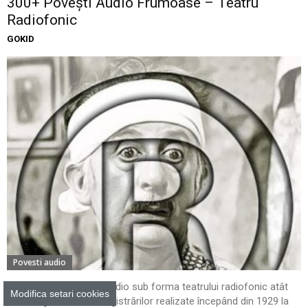
300+ Povești Audio Frumoase – Teatru
Radiofonic
GOKID
Povesti audio
O colecție de povești audio sub forma teatrului radiofonic atât
Modifica setari cookies
de îndrăgit datorită înregistrărilor realizate începând din 1929 la