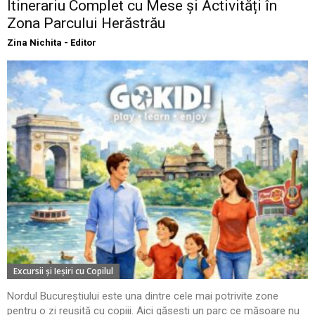
Itinerariu Complet cu Mese și Activități în
Zona Parcului Herăstrău
Zina Nichita - Editor
Excursii şi Ieşiri cu Copilul
Nordul Bucureștiului este una dintre cele mai potrivite zone
pentru o zi reușită cu copiii. Aici găsești un parc ce măsoare nu