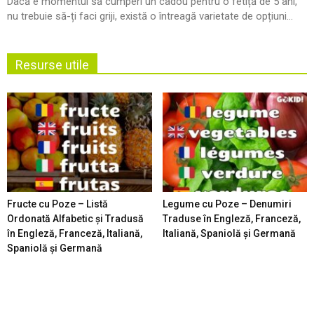
Dacă e momentul să cumperi un cadou pentru o fetiță de 5 ani,
nu trebuie să-ți faci griji, există o întreagă varietate de opțiuni...
Resurse utile
Fructe cu Poze – Listă
Legume cu Poze – Denumiri
Ordonată Alfabetic şi Tradusă
Traduse în Engleză, Franceză,
în Engleză, Franceză, Italiană,
Italiană, Spaniolă şi Germană
Spaniolă şi Germană