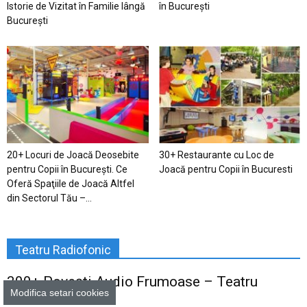
Istorie de Vizitat în Familie lângă
în București
București
20+ Locuri de Joacă Deosebite
30+ Restaurante cu Loc de
pentru Copii în Bucureşti. Ce
Joacă pentru Copii în Bucuresti
Oferă Spaţiile de Joacă Altfel
din Sectorul Tău –...
Teatru Radiofonic
300+ Povești Audio Frumoase – Teatru
Modifica setari cookies
Radiofonic