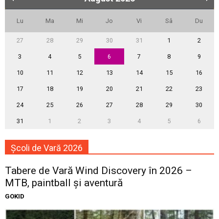
Lu
Ma
Mi
Jo
Vi
Sâ
Du
27
28
29
30
31
1
2
3
4
5
6
7
8
9
10
11
12
13
14
15
16
17
18
19
20
21
22
23
24
25
26
27
28
29
30
31
1
2
3
4
5
6
Școli de Vară 2026
Tabere de Vară Wind Discovery în 2026 –
MTB, paintball și aventură
GOKID