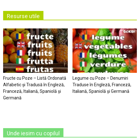
Resurse utile
Fructe cu Poze – Listă Ordonată
Legume cu Poze – Denumiri
Alfabetic şi Tradusă în Engleză,
Traduse în Engleză, Franceză,
Franceză, Italiană, Spaniolă şi
Italiană, Spaniolă şi Germană
Germană
Unde iesim cu copilul