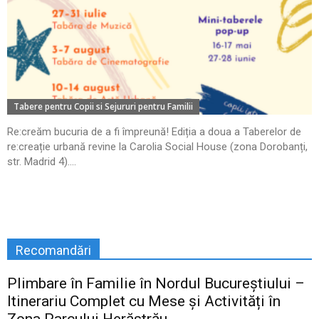
Tabere pentru Copii si Sejururi pentru Familii
Re:creăm bucuria de a fi împreună! Ediția a doua a Taberelor de
re:creație urbană revine la Carolia Social House (zona Dorobanți,
str. Madrid 4)....
Recomandări
Plimbare în Familie în Nordul Bucureștiului –
Itinerariu Complet cu Mese și Activități în
Zona Parcului Herăstrău