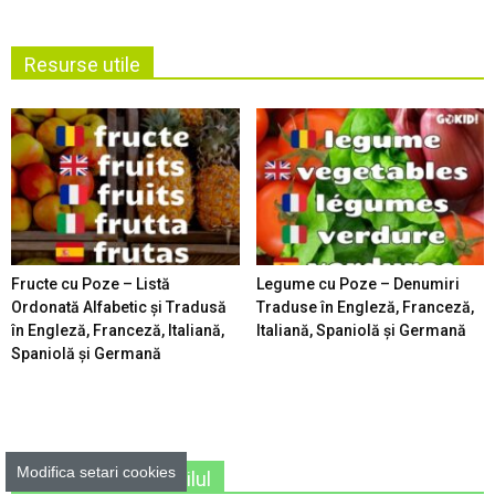
Resurse utile
Fructe cu Poze – Listă
Legume cu Poze – Denumiri
Ordonată Alfabetic şi Tradusă
Traduse în Engleză, Franceză,
în Engleză, Franceză, Italiană,
Italiană, Spaniolă şi Germană
Spaniolă şi Germană
Modifica setari cookies
Unde iesim cu copilul