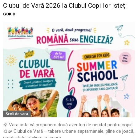
Clubul de Vară 2026 la Clubul Copiilor Isteți
GOKID
Scoli de vara
🌞 Vara asta vă propunem două aventuri de neuitat pentru copii!
🎨🧩 Clubul de Vară – tabere urbane saptamanale, pline de joacă,
creativitate, ateliere, mișcare,...