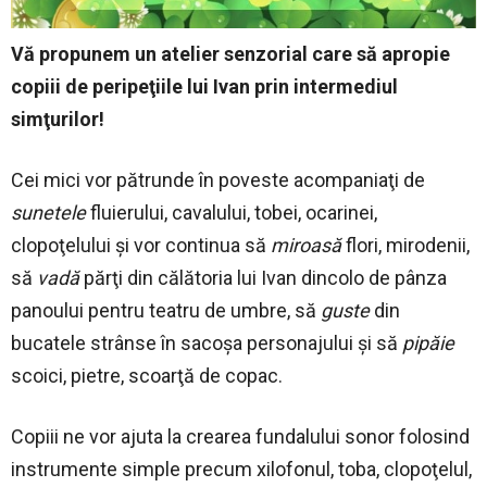
Vă propunem un atelier senzorial care să apropie
copiii de peripeţiile lui Ivan prin intermediul
simţurilor!
Cei mici vor pătrunde în poveste acompaniaţi de
sunetele
fluierului, cavalului, tobei, ocarinei,
clopoţelului şi vor continua să
miroasă
flori, mirodenii,
să
vadă
părţi din călătoria lui Ivan dincolo de pânza
panoului pentru teatru de umbre, să
guste
din
bucatele strânse în sacoşa personajului şi să
pipăie
scoici, pietre, scoarţă de copac.
Copiii ne vor ajuta la crearea fundalului sonor folosind
instrumente simple precum xilofonul, toba, clopoţelul,