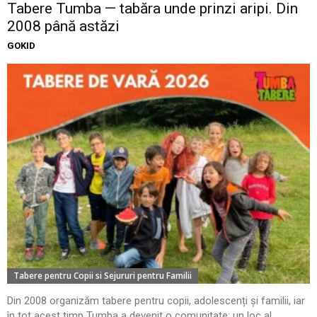
Tabere Tumba — tabăra unde prinzi aripi. Din
2008 până astăzi
GOKID
Tabere pentru Copii si Sejururi pentru Familii
Din 2008 organizăm tabere pentru copii, adolescenți și familii, iar
în tot acest timp Tumba a devenit o comunitate: un loc al