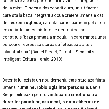
conectare are loc prin dansul invizibil al integrarii a
doua minti. Fiindca a descoperit cum, un alt factor
care sta la baza integrarii a doua creiere umane e dat
de
neuronii oglinda
, datorita carora oamenii pot simti
empatia. Iar acest sistem de neuroni oglinda
constituie 'baza primara a modului in care mintea unei
persoane recreeaza starea sufleteasca a alteia
inlauntrul sau.' (Daniel Siegel, Parentaj Sensibil si
Inteligent, Editura Herald, 2013).
Datorita lui exista un nou domeniu care studiaza fiinta
umana, numit
neurobiologia interpersonala
. Daniel
Siegel militeaza pentru
vindecarea emotionala a
durerilor parintilor, asa incat, o data eliberati de