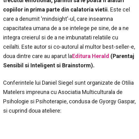
trecutul emotional, parintii sa le poata fi alaturi
copiilor in prima parte din calatoria vietii
. Este cel
care a denumit 'mindsight'-ul, care inseamna
capacitatea umana de a se intelege pe sine, de a ne
integra creierul si de a ne imbunatati relatiile cu
ceilalti. Este autor si co-autorul al multor best-seller-e,
doua dintre care au aparut la
Editura Herald
(Parentaj
Sensibil si Inteligent si Brainstorm).
Conferintele lui Daniel Siegel sunt organizate de Otilia
Matelers impreuna cu Asociatia Multiculturala de
Psihologie si Psihoterapie, condusa de Gyorgy Gaspar,
si cuprind doua ateliere: