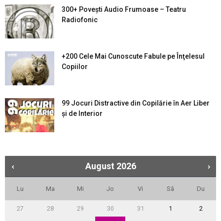
300+ Povești Audio Frumoase – Teatru
Radiofonic
+200 Cele Mai Cunoscute Fabule pe Înţelesul
Copiilor
99 Jocuri Distractive din Copilărie în Aer Liber
şi de Interior
August
2026
Lu
Ma
Mi
Jo
Vi
Sâ
Du
27
28
29
30
31
1
2