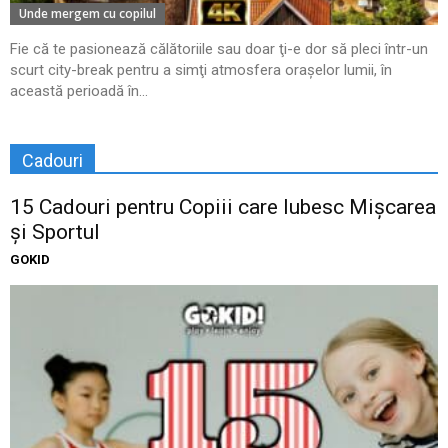
Unde mergem cu copilul
Fie că te pasionează călătoriile sau doar ţi-e dor să pleci într-un
scurt city-break pentru a simţi atmosfera oraşelor lumii, în
această perioadă în...
Cadouri
15 Cadouri pentru Copiii care Iubesc Mișcarea
și Sportul
GOKID