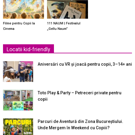
Filme pentru Copii la
111 NAUM | Festivalul
Cinema
„Gellu Naum”
Locatii kid-friendly
Aniversări cu VR și joacă pentru copii, 3–14+ ani
Toto Play & Party – Petreceri private pentru
copii
Parcuri de Aventură din Zona Bucureştiului.
Unde Mergem în Weekend cu Copiii?