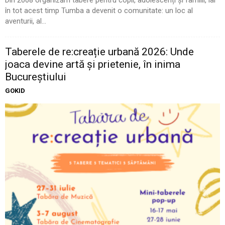
Din 2008 organizăm tabere pentru copii, adolescenți și familii, iar
în tot acest timp Tumba a devenit o comunitate: un loc al
aventurii, al...
Taberele de re:creație urbană 2026: Unde
joaca devine artă și prietenie, în inima
Bucureștiului
GOKID