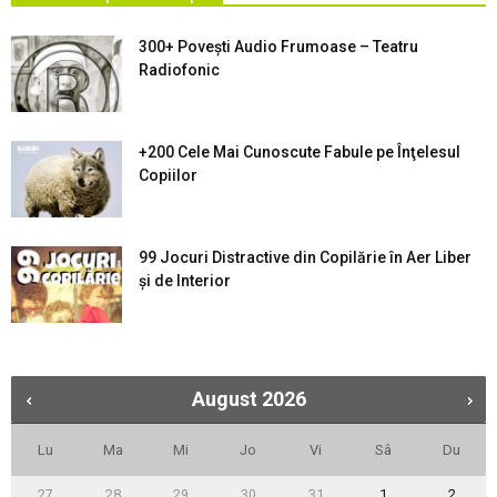
300+ Povești Audio Frumoase – Teatru
Radiofonic
+200 Cele Mai Cunoscute Fabule pe Înţelesul
Copiilor
99 Jocuri Distractive din Copilărie în Aer Liber
şi de Interior
August
2026
Lu
Ma
Mi
Jo
Vi
Sâ
Du
27
28
29
30
31
1
2