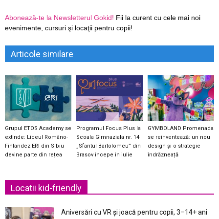
Abonează-te la Newsletterul Gokid!
Fii la curent cu cele mai noi
evenimente, cursuri şi locaţii pentru copii!
Articole similare
Grupul ETOS Academy se
Programul Focus Plus la
GYMBOLAND Promenada
extinde: Liceul Româno-
Scoala Gimnaziala nr. 14
se reinventează: un nou
Finlandez ERI din Sibiu
„Sfantul Bartolomeu” din
design și o strategie
devine parte din rețea
Brasov incepe in iulie
îndrăzneață
Locatii kid-friendly
Aniversări cu VR și joacă pentru copii, 3–14+ ani