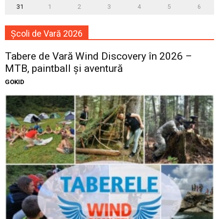
31
1
2
3
4
5
6
Școli de Vară 2026
Tabere de Vară Wind Discovery în 2026 –
MTB, paintball și aventură
GOKID