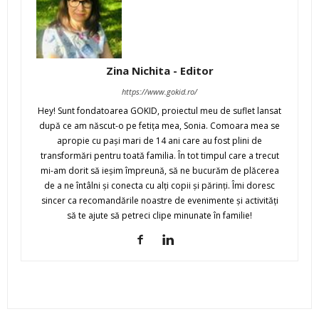
Zina Nichita - Editor
https://www.gokid.ro/
Hey! Sunt fondatoarea GOKID, proiectul meu de suflet lansat
după ce am născut-o pe fetiţa mea, Sonia. Comoara mea se
apropie cu paşi mari de 14 ani care au fost plini de
transformări pentru toată familia. În tot timpul care a trecut
mi-am dorit să ieşim împreună, să ne bucurăm de plăcerea
de a ne întâlni şi conecta cu alţi copii şi părinţi. Îmi doresc
sincer ca recomandările noastre de evenimente şi activităţi
să te ajute să petreci clipe minunate în familie!