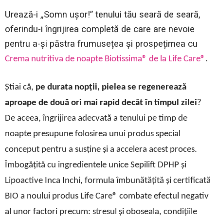
Urează-i „Somn ușor!” tenului tău seară de seară,
oferindu-i îngrijirea completă de care are nevoie
pentru a-și păstra frumusețea și prospețimea cu
Crema nutritiva de noapte Biotissima® de la Life Care®
.
Știai că,
pe durata nopții, pielea se regenerează
aproape de două ori mai rapid decât în timpul zilei
?
De aceea, îngrijirea adecvată a tenului pe timp de
noapte presupune folosirea unui produs special
conceput pentru a susține și a accelera acest proces.
Îmbogățită cu ingredientele unice Sepilift DPHP și
Lipoactive Inca Inchi, formula îmbunătățită și certificată
BIO a noului produs Life Care
®
combate efectul negativ
al unor factori precum: stresul și oboseala, condițiile