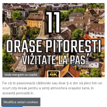
Unde mergem cu copilul
Fie că te pasionează călătoriile sau doar ţi-e dor să pleci într-un
scurt city-break pentru a simţi atmosfera oraşelor lumii, în
această perioadă în...
Modifica setari cookies