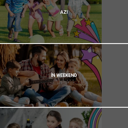
AZI
ÎN WEEKEND