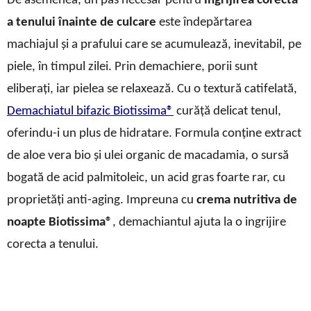
De asemenea, un pas necesar pentru
îngrijirea corectă
a tenului înainte de culcare
este îndepărtarea
machiajul și a prafului care se acumulează, inevitabil, pe
piele, în timpul zilei. Prin demachiere, porii sunt
eliberați, iar pielea se relaxează. Cu o textură catifelată,
Demachiatul bifazic Biotissima
®
curăță delicat tenul,
oferindu-i un plus de hidratare. Formula conține extract
de aloe vera bio și ulei organic de macadamia, o sursă
bogată de acid palmitoleic
, un acid gras foarte rar, cu
proprietăți anti-aging. Impreuna cu
crema nutritiva de
noapte Biotissima®
, demachiantul ajuta la o ingrijire
corecta a tenului.