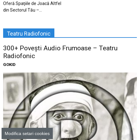
Oferă Spaţiile de Joacă Altfel
din Sectorul Tău –...
Teatru Radiofonic
300+ Povești Audio Frumoase – Teatru
Radiofonic
GOKID
Modifica setari cookies