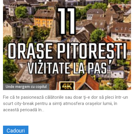
Unde mergem cu copilul
Fie că te pasionează călătoriile sau doar ţi-e dor să pleci într-un
scurt city-break pentru a simţi atmosfera oraşelor lumii, în
această perioadă în...
Cadouri