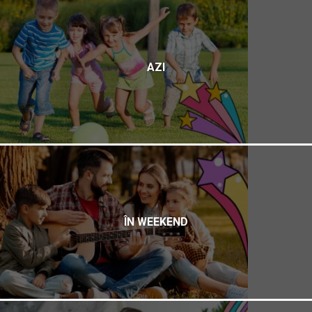
AZI
ÎN WEEKEND