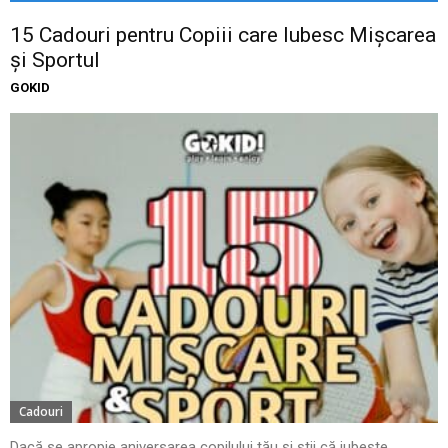
15 Cadouri pentru Copiii care Iubesc Mișcarea
și Sportul
GOKID
Cadouri
Dacă se apropie aniversarea copilului tău și știi că iubește