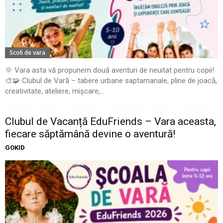
Scoli de vara
🌞 Vara asta vă propunem două aventuri de neuitat pentru copii!
🎨🧩 Clubul de Vară – tabere urbane saptamanale, pline de joacă,
creativitate, ateliere, mișcare,...
Clubul de Vacanță EduFriends – Vara aceasta,
fiecare săptămână devine o aventură!
GOKID