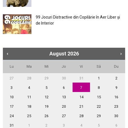
99 Jocuri Distractive din Copilărie în Aer Liber şi
de Interior
August
2026
Lu
Ma
Mi
Jo
Vi
Sâ
Du
27
28
29
30
31
1
2
3
4
5
6
7
8
9
10
11
12
13
14
15
16
17
18
19
20
21
22
23
24
25
26
27
28
29
30
31
1
2
3
4
5
6