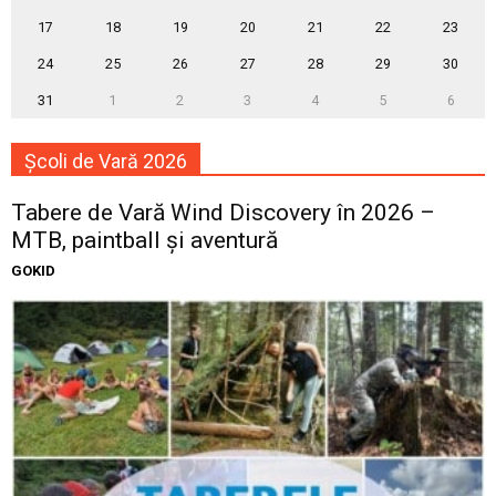
17
18
19
20
21
22
23
24
25
26
27
28
29
30
31
1
2
3
4
5
6
Școli de Vară 2026
Tabere de Vară Wind Discovery în 2026 –
MTB, paintball și aventură
GOKID