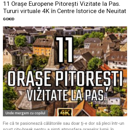
11 Oraşe Europene Pitoreşti Vizitate la Pas.
Tururi virtuale 4K în Centre Istorice de Neuitat
GOKID
Unde mergem cu copilul
Fie că te pasionează călătoriile sau doar ţi-e dor să pleci într-un
scurt city-break pentru a simţi atmosfera oraşelor lumii, în