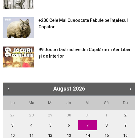
+200 Cele Mai Cunoscute Fabule pe Înţelesul
Copiilor
99 Jocuri Distractive din Copilărie în Aer Liber
şi de Interior
August
2026
Lu
Ma
Mi
Jo
Vi
Sâ
Du
27
28
29
30
31
1
2
3
4
5
6
7
8
9
10
11
12
13
14
15
16