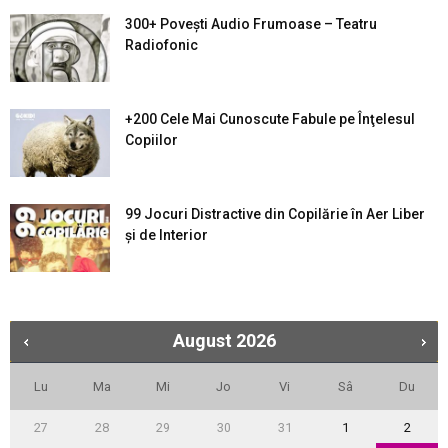
300+ Povești Audio Frumoase – Teatru
Radiofonic
+200 Cele Mai Cunoscute Fabule pe Înţelesul
Copiilor
99 Jocuri Distractive din Copilărie în Aer Liber
şi de Interior
August
2026
Lu
Ma
Mi
Jo
Vi
Sâ
Du
27
28
29
30
31
1
2