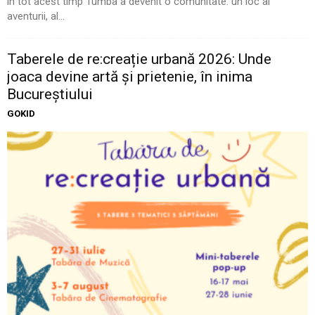
în tot acest timp Tumba a devenit o comunitate: un loc al
aventurii, al...
Taberele de re:creație urbană 2026: Unde
joaca devine artă și prietenie, în inima
Bucureștiului
GOKID