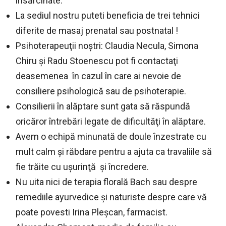
însărcinate.
La sediul nostru puteti beneficia de trei tehnici
diferite de masaj prenatal sau postnatal !
Psihoterapeuţii noştri: Claudia Necula, Simona
Chiru şi Radu Stoenescu pot fi contactaţi
deasemenea în cazul în care ai nevoie de
consiliere psihologică sau de psihoterapie.
Consilierii în alăptare sunt gata să răspundă
oricăror întrebări legate de dificultăţi în alăptare.
Avem o echipă minunată de doule înzestrate cu
mult calm şi răbdare pentru a ajuta ca travaliile să
fie trăite cu uşurinţă şi încredere.
Nu uita nici de terapia florală Bach sau despre
remediile ayurvedice şi naturiste despre care vă
poate povesti Irina Pleşcan, farmacist.