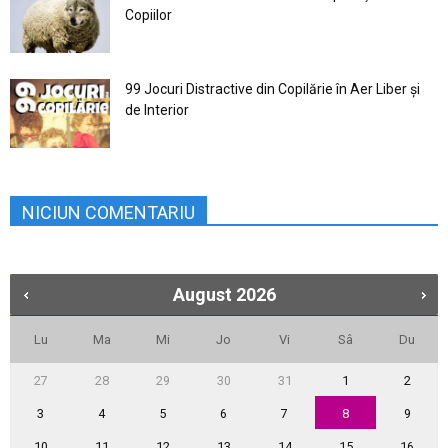
Copiilor
99 Jocuri Distractive din Copilărie în Aer Liber şi
de Interior
NICIUN COMENTARIU
August
2026
Lu
Ma
Mi
Jo
Vi
Sâ
Du
27
28
29
30
31
1
2
3
4
5
6
7
8
9
10
11
12
13
14
15
16