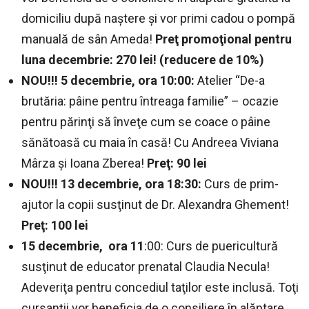
domiciliu după naştere şi vor primi cadou o pompă
manuală de sân Ameda!
Preţ promoţional pentru
luna decembrie: 270 lei! (reducere de 10%)
NOU!!!
5 decembrie, ora 10:00:
Atelier “De-a
brutăria: pâine pentru întreaga familie” – ocazie
pentru părinţi să înveţe cum se coace o pâine
sănătoasă cu maia în casă! Cu Andreea Viviana
Mârza şi Ioana Zberea!
Preţ: 90 lei
NOU!!!
13 decembrie, ora 18:30:
Curs de prim-
ajutor la copii susţinut de Dr. Alexandra Ghement!
Preţ: 100 lei
15 decembrie, ora 11
:00: Curs de puericultură
susţinut de educator prenatal Claudia Necula!
Adeveriţa pentru concediul taţilor este inclusă. Toţi
cursanţii vor beneficia de o consiliere în alăptare