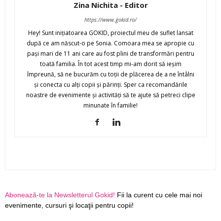
Zina Nichita - Editor
https://www.gokid.ro/
Hey! Sunt iniţiatoarea GOKID, proiectul meu de suflet lansat
după ce am născut-o pe Sonia. Comoara mea se apropie cu
paşi mari de 11 ani care au fost plini de transformări pentru
toată familia. În tot acest timp mi-am dorit să ieşim
împreună, să ne bucurăm cu toţii de plăcerea de a ne întâlni
şi conecta cu alţi copii şi părinţi. Sper ca recomandările
noastre de evenimente şi activităţi să te ajute să petreci clipe
minunate în familie!
Abonează-te la Newsletterul Gokid!
Fii la curent cu cele mai noi
evenimente, cursuri şi locaţii pentru copii!