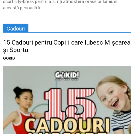
scurt city-break pentru a simţi atmosfera oraşelor lumii, în
această perioadă în...
Cadouri
15 Cadouri pentru Copiii care Iubesc Mișcarea
și Sportul
GOKID