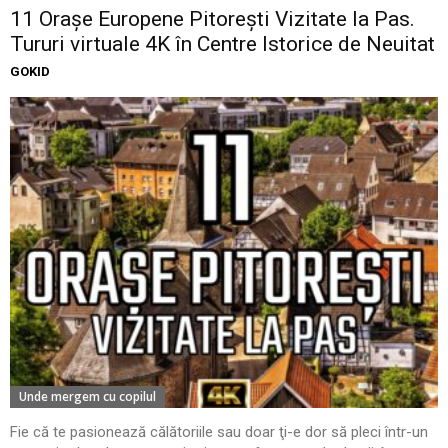
11 Oraşe Europene Pitoreşti Vizitate la Pas.
Tururi virtuale 4K în Centre Istorice de Neuitat
GOKID
Unde mergem cu copilul
Fie că te pasionează călătoriile sau doar ţi-e dor să pleci într-un