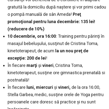
gratuită la domiciliu după naştere şi vor primi cadou
o pompă manuală de sân Ameda!
Preţ
promoţional pentru luna decembrie: 135 lei!
(reducere de 10%)
10 decembrie, ora 16:00
: Training pentru părinţi în
masajul bebeluşului, susţinut de Cristina Toma,
kinetoterapeut, de acum
la un nou preţ de
excepţie: 200 de lei
!
În fiecare
marţi
şi
vineri
, Cristina Toma,
kinetoterapeut, susţine ore gimnastica prenatală si
postnatală!
În fiecare
luni, miercuri
şi
vineri,
de la ora 16:00,
Stella Garbea, medic, susţine orele de Yoga pentru
persoanele care doresc să practice şi nu sunt