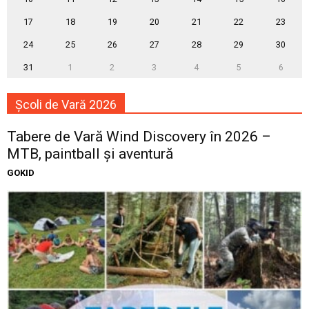
17
18
19
20
21
22
23
24
25
26
27
28
29
30
31
1
2
3
4
5
6
Școli de Vară 2026
Tabere de Vară Wind Discovery în 2026 –
MTB, paintball și aventură
GOKID