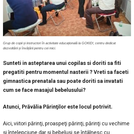
Grup de copii și instructori în activitate educațională la GOKID!, centru dedicat
dezvoltării și învățării pentru cei mici.
Sunteti in asteptarea unui copilas si doriti sa fiti
pregatiti pentru momentul nasterii ? Vreti sa faceti
gimnastica prenatala sau poate doriti sa invatati
cum se face masajul bebelusului?
Atunci, Prăvălia Părinţilor este locul potrivit.
Aici, viitori părinţi, proaspeţi părinţi, părinţi cu vechime
şi înţelepciune dar şi bebeluşi se întâlnesc cu