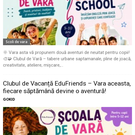
Scoli de vara
🌞 Vara asta vă propunem două aventuri de neuitat pentru copii!
🎨🧩 Clubul de Vară – tabere urbane saptamanale, pline de joacă,
creativitate, ateliere, mișcare,...
Clubul de Vacanță EduFriends – Vara aceasta,
fiecare săptămână devine o aventură!
GOKID