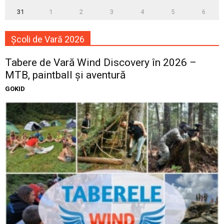
31
1
2
3
4
5
6
Școli de Vară 2026
Tabere de Vară Wind Discovery în 2026 –
MTB, paintball și aventură
GOKID