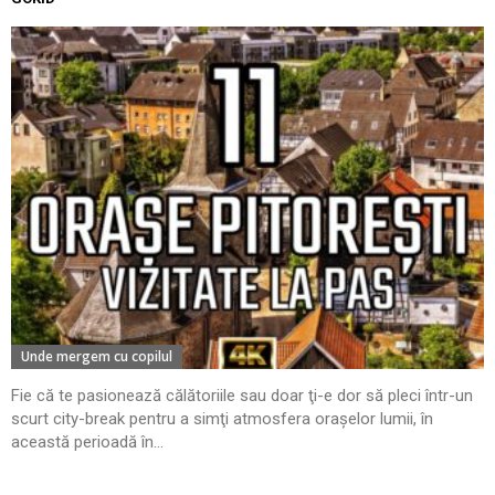
Unde mergem cu copilul
Fie că te pasionează călătoriile sau doar ţi-e dor să pleci într-un
scurt city-break pentru a simţi atmosfera oraşelor lumii, în
această perioadă în...