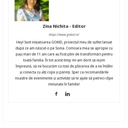
Zina Nichita - Editor
https://www.gokid.ro/
Hey! Sunt iniţiatoarea GOKID, proiectul meu de suflet lansat
după ce am născut-o pe Sonia. Comoara mea se apropie cu
paşi mari de 11 ani care au fost plini de transformări pentru
toată familia. În tot acest timp mi-am dorit să ieşim
împreună, să ne bucurăm cu toţii de plăcerea de a ne întâlni
şi conecta cu alţi copii şi părinţi. Sper ca recomandările
noastre de evenimente şi activităţi să te ajute să petreci clipe
minunate în familie!