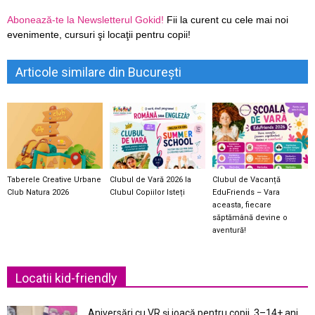
Abonează-te la Newsletterul Gokid!
Fii la curent cu cele mai noi
evenimente, cursuri şi locaţii pentru copii!
Articole similare din București
Taberele Creative Urbane
Clubul de Vară 2026 la
Clubul de Vacanță
Club Natura 2026
Clubul Copiilor Isteți
EduFriends – Vara
aceasta, fiecare
săptămână devine o
aventură!
Locatii kid-friendly
Aniversări cu VR și joacă pentru copii, 3–14+ ani