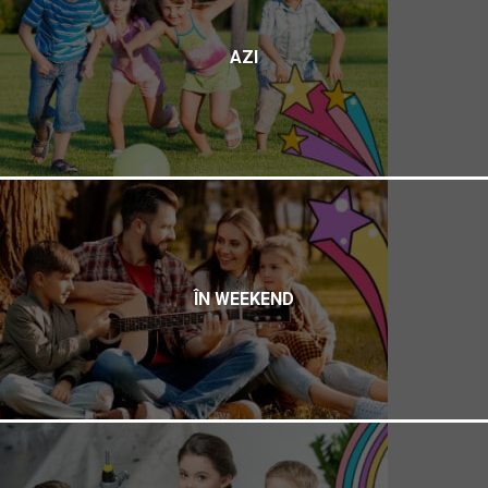
AZI
ÎN WEEKEND