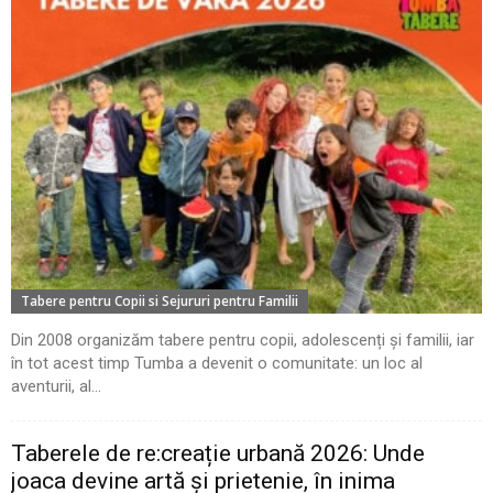
Tabere pentru Copii si Sejururi pentru Familii
Din 2008 organizăm tabere pentru copii, adolescenți și familii, iar
în tot acest timp Tumba a devenit o comunitate: un loc al
aventurii, al...
Taberele de re:creație urbană 2026: Unde
joaca devine artă și prietenie, în inima