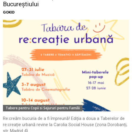
Bucureștiului
GOKID
Tabere pentru Copii si Sejururi pentru Familii
Re:creăm bucuria de a fi împreună! Ediția a doua a Taberelor de
re:creație urbană revine la Carolia Social House (zona Dorobanți,
str. Madrid 4)....