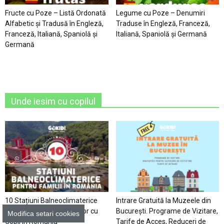
Fructe cu Poze – Listă Ordonată
Legume cu Poze – Denumiri
Alfabetic şi Tradusă în Engleză,
Traduse în Engleză, Franceză,
Franceză, Italiană, Spaniolă şi
Italiană, Spaniolă şi Germană
Germană
Unde iesim cu copilul
10 Stațiuni Balneoclimaterice
Intrare Gratuită la Muzeele din
pentru Vacanțele Familiilor cu
București. Programe de Vizitare,
Modifica setari cookies
Copii în România
Tarife de Acces, Reduceri de