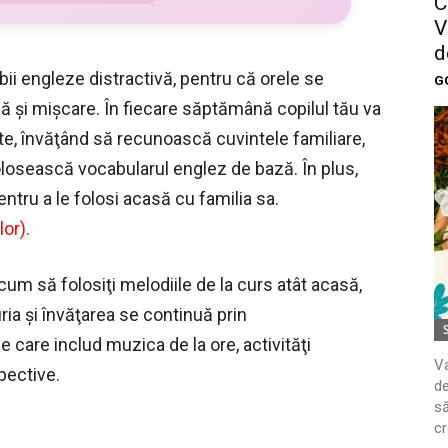
C
V
d
bii engleze distractivă, pentru că orele se
G
 şi mişcare. În fiecare săptămână copilul tău va
te, învăţând să recunoască cuvintele familiare,
folosească vocabularul englez de bază. În plus,
ntru a le folosi acasă cu familia sa.
lor).
um să folosiţi melodiile de la curs atât acasă,
ucuria şi învăţarea se continuă prin
care includ muzica de la ore, activităţi
Va
pective.
de
să
cr