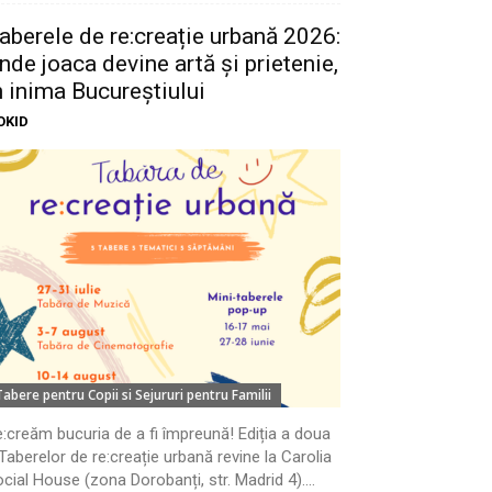
aberele de re:creație urbană 2026:
nde joaca devine artă și prietenie,
n inima Bucureștiului
OKID
Tabere pentru Copii si Sejururi pentru Familii
:creăm bucuria de a fi împreună! Ediția a doua
Taberelor de re:creație urbană revine la Carolia
cial House (zona Dorobanți, str. Madrid 4)....