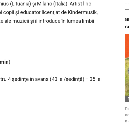
 (Lituania) şi Milano (Italia). Artist liric
T
 copii şi educator licenţiat de Kindermusik,
a
te ale muzicii şi îi introduce în lumea limbii
G
 min
)
u 4 ședințe în avans (40 lei/ședință) + 35 lei
Di
ad
a 