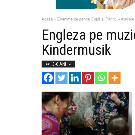
Acasă
»
Evenimente pentru Copii şi Părinţi
»
Ateliere
Engleza pe muzi
Kindermusik
3-6 ANI