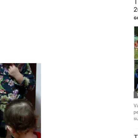
T
2
G
Va
pe
su
T