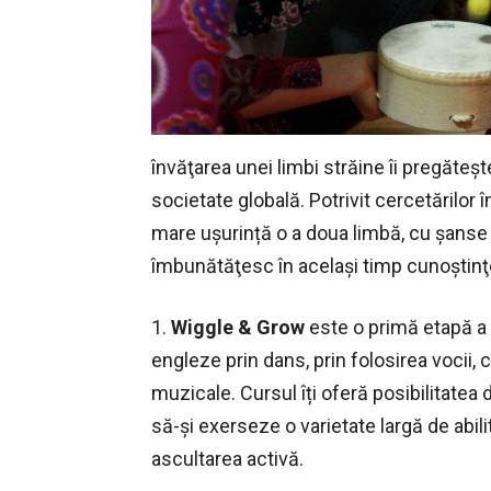
învăţarea unei limbi străine îi pregăteşt
societate globală. Potrivit cercetărilor 
mare ușurință o a doua limbă, cu șanse m
îmbunătăţesc în același timp cunoştinţe
1.
Wiggle & Grow
este o primă etapă a 
engleze prin dans, prin folosirea vocii,
muzicale. Cursul îți oferă posibilitatea de
să-şi exerseze o varietate largă de abili
ascultarea activă.