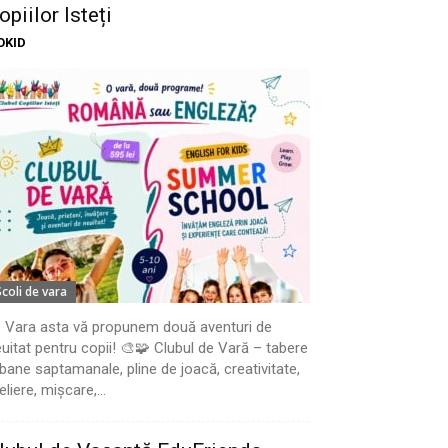
opiilor Isteți
OKID
Scoli de vara
 Vara asta vă propunem două aventuri de
uitat pentru copii! 🎨🧩 Clubul de Vară – tabere
bane saptamanale, pline de joacă, creativitate,
eliere, mișcare,...