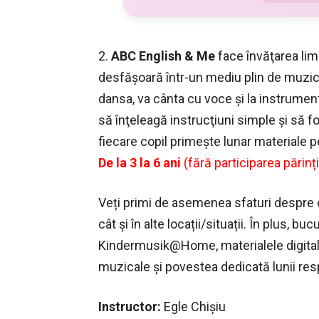
2.
ABC English & Me
face învăţarea lim
desfăşoară într-un mediu plin de muzică
dansa, va cânta cu voce şi la instrumen
să înţeleagă instrucţiuni simple şi să 
fiecare copil primeşte lunar materiale pe
De la 3 la 6 ani
(fără participarea părinți
Veți primi de asemenea sfaturi despre c
cât şi în alte locații/situații. În plus, b
Kindermusik@Home, materialele digitale 
muzicale şi povestea dedicată lunii res
Instructor:
Egle Chişiu