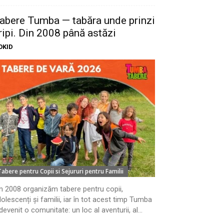
abere Tumba — tabăra unde prinzi
ripi. Din 2008 până astăzi
OKID
Tabere pentru Copii si Sejururi pentru Familii
n 2008 organizăm tabere pentru copii,
olescenți și familii, iar în tot acest timp Tumba
devenit o comunitate: un loc al aventurii, al...