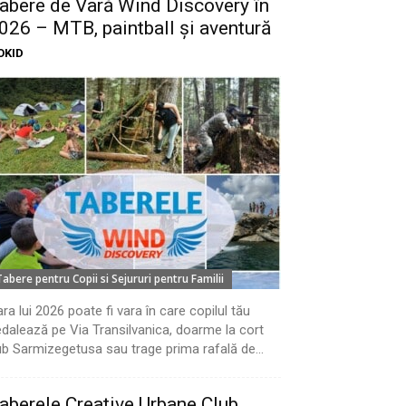
abere de Vară Wind Discovery în
026 – MTB, paintball și aventură
OKID
Tabere pentru Copii si Sejururi pentru Familii
ra lui 2026 poate fi vara în care copilul tău
dalează pe Via Transilvanica, doarme la cort
b Sarmizegetusa sau trage prima rafală de...
aberele Creative Urbane Club