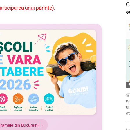
C
articiparea unui părinte).
G
🌞
ne
ur
at
gramele din București →