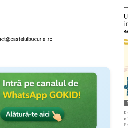
T
U
î
G
act@castelulbucuriei.ro
Re
a 
So