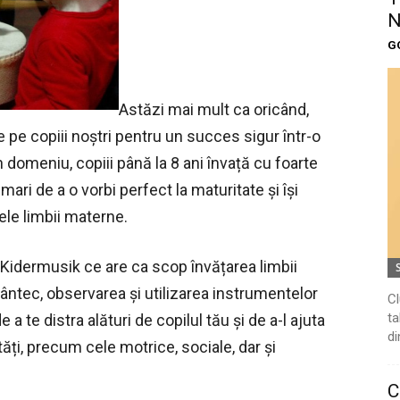
N
G
Astăzi mai mult ca oricând,
e pe copiii noştri pentru un succes sigur într-o
în domeniu, copiii până la 8 ani învață cu foarte
ari de a o vorbi perfect la maturitate şi își
le limbii materne.
Kidermusik ce are ca scop învățarea limbii
 cântec, observarea și utilizarea instrumentelor
Cl
ta
 a te distra alături de copilul tău și de a-l ajuta
di
tăți, precum cele motrice, sociale, dar şi
C