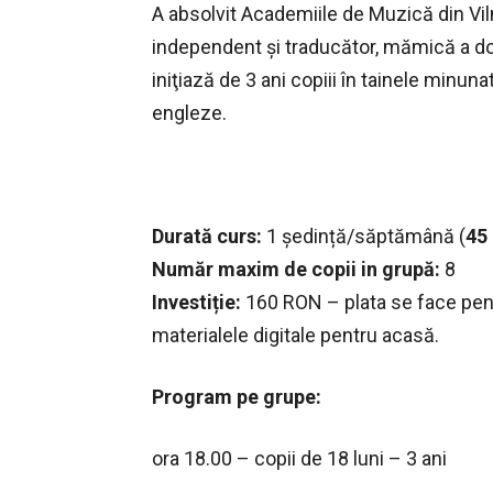
A absolvit Academiile de Muzică din Vilnius
independent şi traducător, mămică a doi
iniţiază de 3 ani copiii în tainele minuna
engleze.
Durată curs:
1 ședință/săptămână (
45
Număr maxim de copii in grupă:
8
Investiție:
160 RON – plata se face pentr
materialele digitale pentru acasă.
Program pe grupe:
ora 18.00 – copii de 18 luni – 3 ani