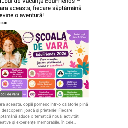
lubul de Vacanță EduFriends –
ara aceasta, fiecare săptămână
evine o aventură!
OKID
Scoli de vara
ra aceasta, copiii pornesc într-o călătorie plină
 descoperiri, joacă și prietenie! Fiecare
ptămână aduce o tematică nouă, activități
eative și experiențe memorabile. În cele...