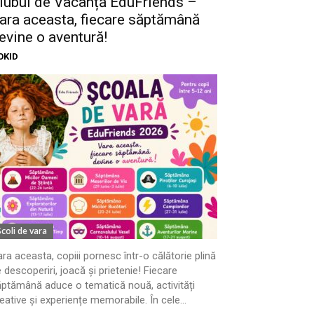
lubul de Vacanță EduFriends –
ara aceasta, fiecare săptămână
evine o aventură!
OKID
Scoli de vara
ra aceasta, copiii pornesc într-o călătorie plină
 descoperiri, joacă și prietenie! Fiecare
ptămână aduce o tematică nouă, activități
eative și experiențe memorabile. În cele...