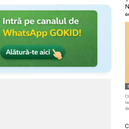
N
G
Cl
ta
di
C