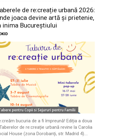
aberele de re:creație urbană 2026:
nde joaca devine artă și prietenie,
n inima Bucureștiului
OKID
Tabere pentru Copii si Sejururi pentru Familii
:creăm bucuria de a fi împreună! Ediția a doua
Taberelor de re:creație urbană revine la Carolia
cial House (zona Dorobanți, str. Madrid 4)....