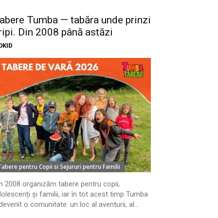
abere Tumba — tabăra unde prinzi
ripi. Din 2008 până astăzi
OKID
Tabere pentru Copii si Sejururi pentru Familii
n 2008 organizăm tabere pentru copii,
olescenți și familii, iar în tot acest timp Tumba
devenit o comunitate: un loc al aventurii, al...