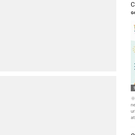
C
G
🌞
ne
ur
at