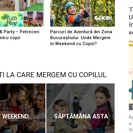
T
U
î
& Party – Petreceri
Parcuri de Aventură din Zona
G
ntru copii
Bucureştiului. Unde Mergem
în Weekend cu Copiii?
TI LA CARE MERGEM CU COPILUL
N WEEKEND
SĂPTĂMÂNA ASTA
Re
a 
So