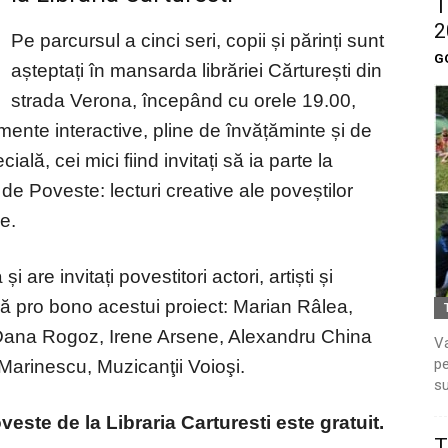
T
2
Pe parcursul a cinci seri, copii și părinți sunt
G
așteptați în mansarda librăriei Cărturești din
strada Verona, începând cu orele 19.00,
ente interactive, pline de învățăminte și de
lă, cei mici fiind invitați să ia parte la
i de Poveste: lecturi creative ale poveștilor
le.
are invitați povestitori actori, artiști și
ă pro bono acestui proiect: Marian Râlea,
 Dana Rogoz, Irene Arsene, Alexandru China
Va
pe
Marinescu, Muzicanţii Voioşi.
su
este de la Libraria Carturesti este gratuit.
T