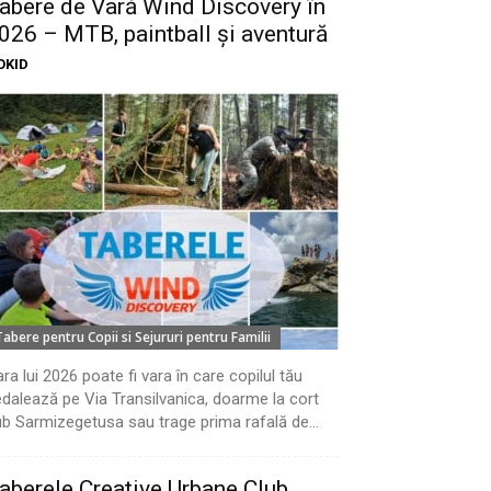
abere de Vară Wind Discovery în
026 – MTB, paintball și aventură
OKID
Tabere pentru Copii si Sejururi pentru Familii
ra lui 2026 poate fi vara în care copilul tău
dalează pe Via Transilvanica, doarme la cort
b Sarmizegetusa sau trage prima rafală de...
aberele Creative Urbane Club