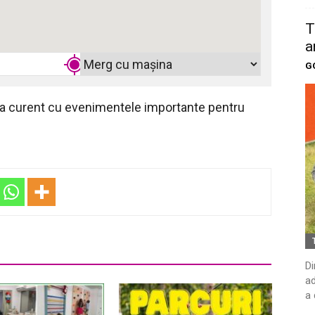
T
a
G
 la curent cu evenimentele importante pentru
Di
ad
a 