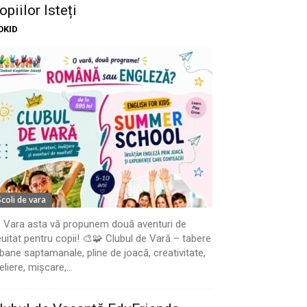
opiilor Isteți
OKID
Scoli de vara
 Vara asta vă propunem două aventuri de
uitat pentru copii! 🎨🧩 Clubul de Vară – tabere
bane saptamanale, pline de joacă, creativitate,
eliere, mișcare,...