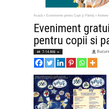
Acasă
»
Evenimente pentru Copii şi Părinţi
»
Ateliere
Eveniment gratui
pentru copii si pa
Bucure
7-14 ANI