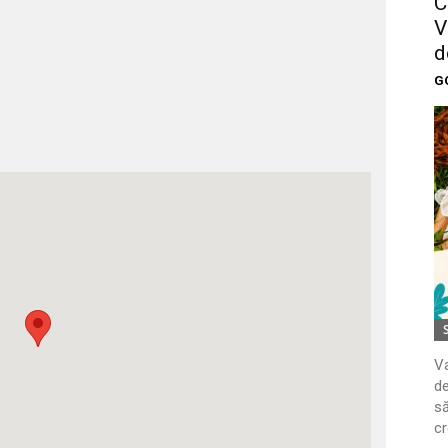
C
V
d
G
Va
de
să
cr