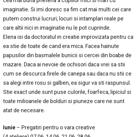
cea mai buna prietena a copiilor mici si mari cu
imaginatie. Si imi doresc sa fim cat mai multi cei care
putem construi lucruri, locuri si intamplari reale pe
care altii nici in imaginatie nu le pot cuprinde.
Elena isi da doctoratul in creatie improvizata pentru ca
ea stie de toate de cand era mica. Facea hainute
papusilor din basmalele bunicii si cercei din boabe de
mazare. Daca ai nevoie de ochisori daca vrei sa stii
cum se descurca firele de canepa sau daca nu stii ce
sa alegi intre rosu si galben, ea sigur va sti raspunsul.
Stie exact unde sunt puse culorile, foarfeca, lipiciul si
toate milioanele de bolduri si piuneze care ne sunt
atat de necesare.
Iunie
– Pregatiri pentru o vara creative
(4 ateliere) 07.06, 14.06, 21.06, 28.06