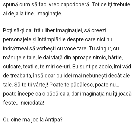
spună cum să faci vreo capodoperă. Tot ce îţi trebuie
ai deja la tine. Imaginaţie.
Poţi să-ţi dai frâu liber imaginaţiei, să creezi
personajele şi întâmplările despre care nici nu
îndrăzneai să vorbeşti cu voce tare. Tu singur, cu
mânuţele tale, le dai viaţă din aproape nimic, hârtie,
culoare, textile, te miri ce-uri. Eu sunt pe acolo, îmi văd
de treaba ta, însă doar cu idei mai nebuneşti decât ale
tale. Să te tii vârtej! Poate te păcălesc, poate nu…
poate începe ca o păcăleala, dar imaginaţia nu îţi joacă
feste… niciodată!
Cu cine ma joc la Antipa?