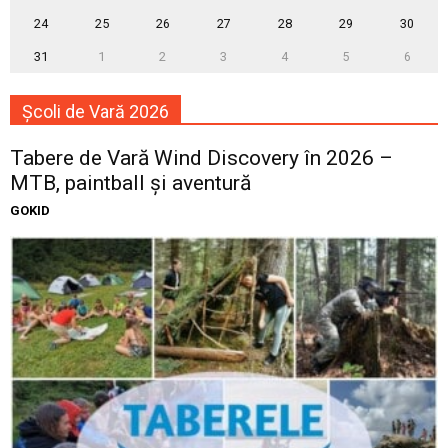
24
25
26
27
28
29
30
31
1
2
3
4
5
6
Școli de Vară 2026
Tabere de Vară Wind Discovery în 2026 –
MTB, paintball și aventură
GOKID