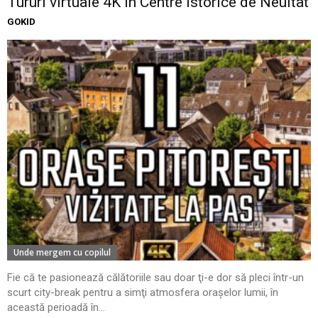
Tururi virtuale 4K în Centre Istorice de Neuitat
GOKID
Unde mergem cu copilul
Fie că te pasionează călătoriile sau doar ţi-e dor să pleci într-un
scurt city-break pentru a simţi atmosfera oraşelor lumii, în
această perioadă în...