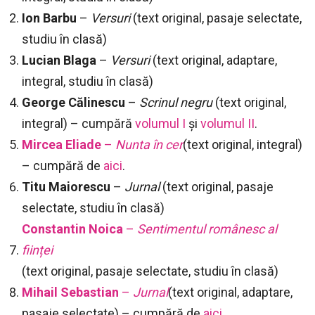
Ion Barbu
–
Versuri
(text original, pasaje selectate,
studiu în clasă)
Lucian Blaga
–
Versuri
(text original, adaptare,
integral, studiu în clasă)
George Călinescu
–
Scrinul negru
(text original,
integral) – cumpără
volumul I
și
volumul II
.
Mircea Eliade
–
Nunta în cer
(text original, integral)
– cumpără de
aici
.
Titu Maiorescu
–
Jurnal
(text original, pasaje
selectate, studiu în clasă)
Constantin Noica
–
Sentimentul românesc al
ființei
(text original, pasaje selectate, studiu în clasă)
Mihail Sebastian
–
Jurnal
(text original, adaptare,
pasaje selectate) – cumpără de
aici
.