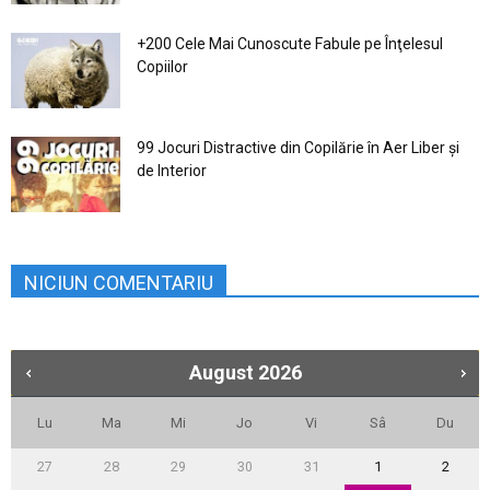
+200 Cele Mai Cunoscute Fabule pe Înţelesul
Copiilor
99 Jocuri Distractive din Copilărie în Aer Liber şi
de Interior
NICIUN COMENTARIU
August
2026
Lu
Ma
Mi
Jo
Vi
Sâ
Du
27
28
29
30
31
1
2