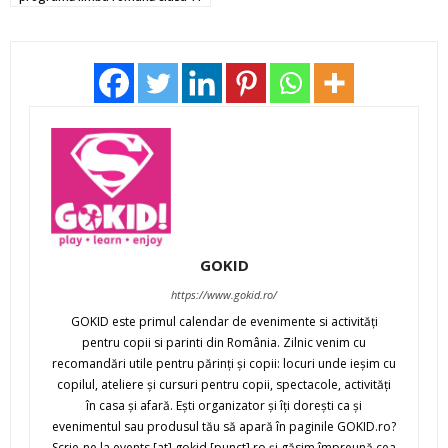
GOKID
https://www.gokid.ro/
GOKID este primul calendar de evenimente si activităţi
pentru copii si parinti din România. Zilnic venim cu
recomandări utile pentru părinţi şi copii: locuri unde ieşim cu
copilul, ateliere şi cursuri pentru copii, spectacole, activităţi
în casa şi afară. Eşti organizator şi îţi doreşti ca şi
evenimentul sau produsul tău să apară în paginile GOKID.ro?
Scrie-ne la events [at] gokid [punct] ro şi găsim împreună cea