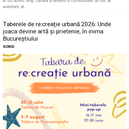
în tot acest timp Tumba a devenit o comunitate: un loc al
aventurii, al...
Taberele de re:creație urbană 2026: Unde
joaca devine artă și prietenie, în inima
Bucureștiului
GOKID