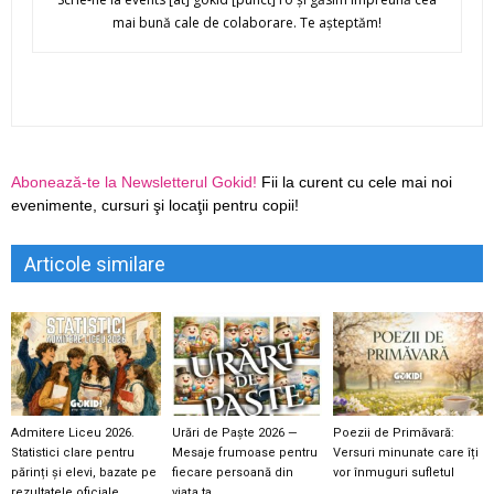
mai bună cale de colaborare. Te aşteptăm!
Abonează-te la Newsletterul Gokid!
Fii la curent cu cele mai noi
evenimente, cursuri şi locaţii pentru copii!
Articole similare
Admitere Liceu 2026.
Urări de Paște 2026 —
Poezii de Primăvară:
Statistici clare pentru
Mesaje frumoase pentru
Versuri minunate care îți
părinți și elevi, bazate pe
fiecare persoană din
vor înmuguri sufletul
rezultatele oficiale
viața ta