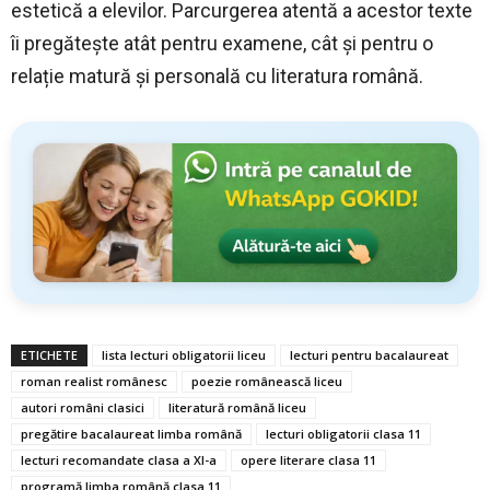
estetică a elevilor. Parcurgerea atentă a acestor texte
îi pregătește atât pentru examene, cât și pentru o
relație matură și personală cu literatura română.
ETICHETE
lista lecturi obligatorii liceu
lecturi pentru bacalaureat
roman realist românesc
poezie românească liceu
autori români clasici
literatură română liceu
pregătire bacalaureat limba română
lecturi obligatorii clasa 11
lecturi recomandate clasa a XI-a
opere literare clasa 11
programă limba română clasa 11