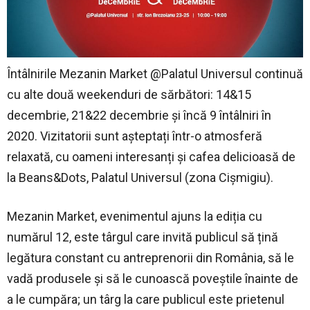
Întâlnirile Mezanin Market @Palatul Universul continuă
cu alte două weekenduri de sărbători: 14&15
decembrie, 21&22 decembrie și încă 9 întâlniri în
2020. Vizitatorii sunt așteptați într-o atmosferă
relaxată, cu oameni interesanți și cafea delicioasă de
la Beans&Dots, Palatul Universul (zona Cișmigiu).
Mezanin Market, evenimentul ajuns la ediția cu
numărul 12, este târgul care invită publicul să țină
legătura constant cu antreprenorii din România, să le
vadă produsele și să le cunoască poveștile înainte de
a le cumpăra; un târg la care publicul este prietenul