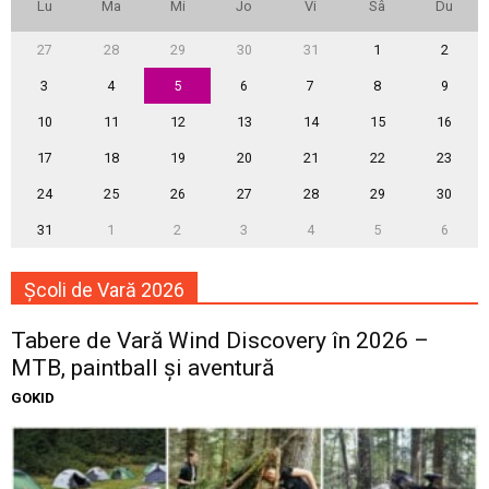
Lu
Ma
Mi
Jo
Vi
Sâ
Du
27
28
29
30
31
1
2
3
4
5
6
7
8
9
10
11
12
13
14
15
16
17
18
19
20
21
22
23
24
25
26
27
28
29
30
31
1
2
3
4
5
6
Școli de Vară 2026
Tabere de Vară Wind Discovery în 2026 –
MTB, paintball și aventură
GOKID