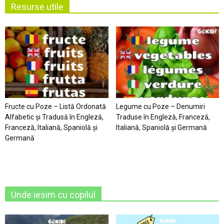
Resurse utile
Fructe cu Poze – Listă Ordonată
Legume cu Poze – Denumiri
Alfabetic şi Tradusă în Engleză,
Traduse în Engleză, Franceză,
Franceză, Italiană, Spaniolă şi
Italiană, Spaniolă şi Germană
Germană
Unde iesim cu copilul