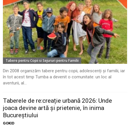
Tabere pentru Copii si Sejururi pentru Familii
Din 2008 organizăm tabere pentru copii, adolescenți și familii, iar
în tot acest timp Tumba a devenit o comunitate: un loc al
aventurii, al...
Taberele de re:creație urbană 2026: Unde
joaca devine artă și prietenie, în inima
Bucureștiului
GOKID