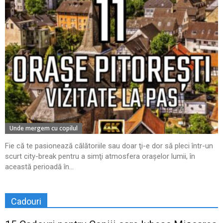
Unde mergem cu copilul
Fie că te pasionează călătoriile sau doar ţi-e dor să pleci într-un
scurt city-break pentru a simţi atmosfera oraşelor lumii, în
această perioadă în...
Cadouri