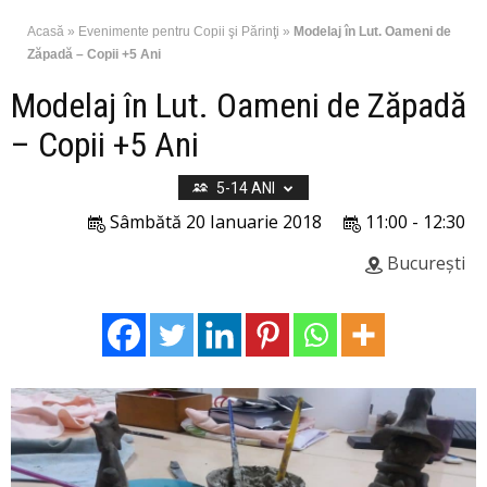
Acasă
»
Evenimente pentru Copii şi Părinţi
»
Modelaj în Lut. Oameni de
Zăpadă – Copii +5 Ani
Modelaj în Lut. Oameni de Zăpadă
– Copii +5 Ani
5-14 ANI
Sâmbătă 20 Ianuarie 2018
11:00 - 12:30
București