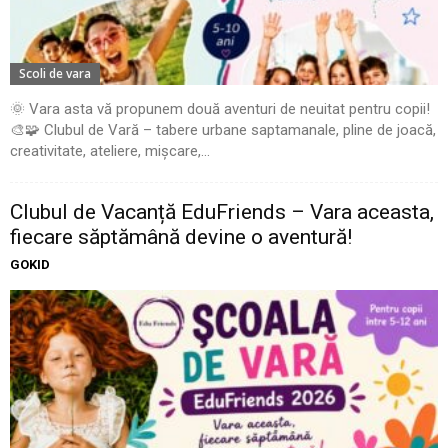
Scoli de vara
🌞 Vara asta vă propunem două aventuri de neuitat pentru copii!
🎨🧩 Clubul de Vară – tabere urbane saptamanale, pline de joacă,
creativitate, ateliere, mișcare,...
Clubul de Vacanță EduFriends – Vara aceasta,
fiecare săptămână devine o aventură!
GOKID