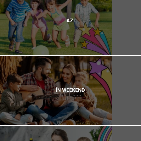
AZI
ÎN WEEKEND