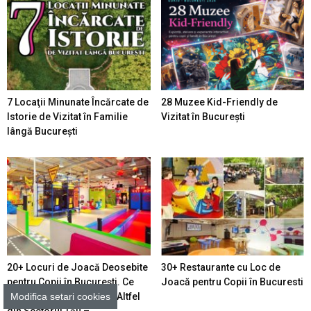
7 Locaţii Minunate Încărcate de
28 Muzee Kid-Friendly de
Istorie de Vizitat în Familie
Vizitat în București
lângă București
20+ Locuri de Joacă Deosebite
30+ Restaurante cu Loc de
pentru Copii în Bucureşti. Ce
Joacă pentru Copii în Bucuresti
Oferă Spaţiile de Joacă Altfel
Modifica setari cookies
din Sectorul Tău –...