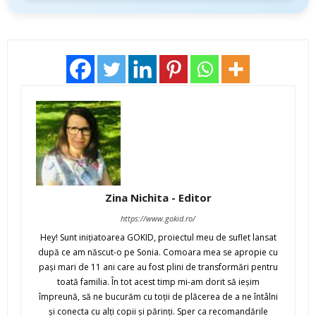
Zina Nichita - Editor
https://www.gokid.ro/
Hey! Sunt iniţiatoarea GOKID, proiectul meu de suflet lansat
după ce am născut-o pe Sonia. Comoara mea se apropie cu
paşi mari de 11 ani care au fost plini de transformări pentru
toată familia. În tot acest timp mi-am dorit să ieşim
împreună, să ne bucurăm cu toţii de plăcerea de a ne întâlni
şi conecta cu alţi copii şi părinţi. Sper ca recomandările