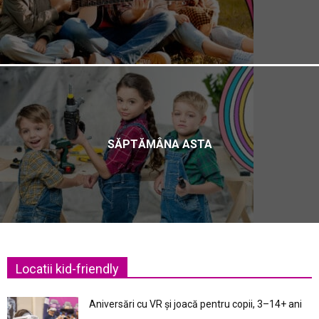
SĂPTĂMÂNA ASTA
Locatii kid-friendly
Aniversări cu VR și joacă pentru copii, 3–14+ ani