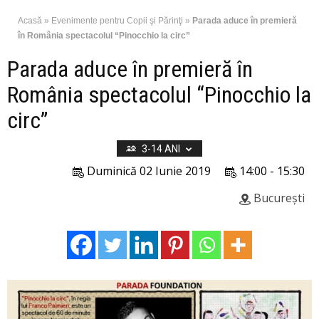
Acasă
»
Evenimente pentru Copii şi Părinţi
»
Parada aduce în premieră
în România spectacolul “Pinocchio la circ”
Parada aduce în premieră în
România spectacolul “Pinocchio la
circ”
3-14 ANI
Duminică 02 Iunie 2019
14:00 - 15:30
București