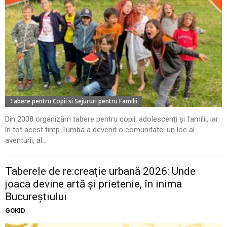
Tabere pentru Copii si Sejururi pentru Familii
Din 2008 organizăm tabere pentru copii, adolescenți și familii, iar
în tot acest timp Tumba a devenit o comunitate: un loc al
aventurii, al...
Taberele de re:creație urbană 2026: Unde
joaca devine artă și prietenie, în inima
Bucureștiului
GOKID