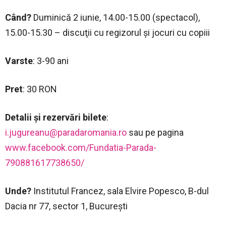
Când?
Duminică 2 iunie, 14.00-15.00 (spectacol),
15.00-15.30 – discuţii cu regizorul şi jocuri cu copiii
Varste
: 3-90 ani
Pret
: 30 RON
Detalii şi rezervări bilete
:
i.jugureanu@paradaromania.ro
sau pe pagina
www.facebook.com/Fundatia-Parada-
790881617738650/
Unde?
Institutul Francez, sala Elvire Popesco, B-dul
Dacia nr 77, sector 1, Bucureşti