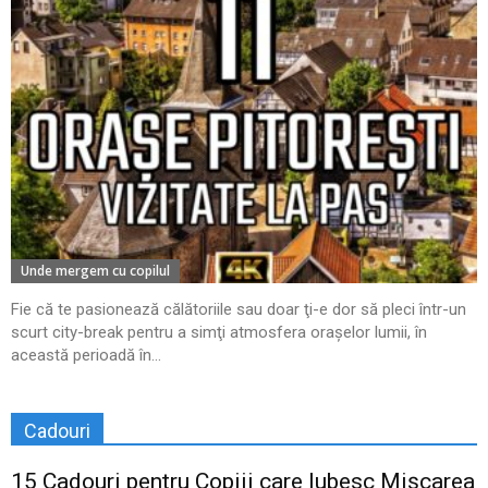
Unde mergem cu copilul
Fie că te pasionează călătoriile sau doar ţi-e dor să pleci într-un
scurt city-break pentru a simţi atmosfera oraşelor lumii, în
această perioadă în...
Cadouri
15 Cadouri pentru Copiii care Iubesc Mișcarea