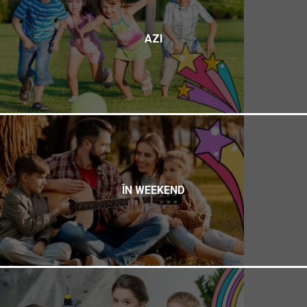
AZI
ÎN WEEKEND