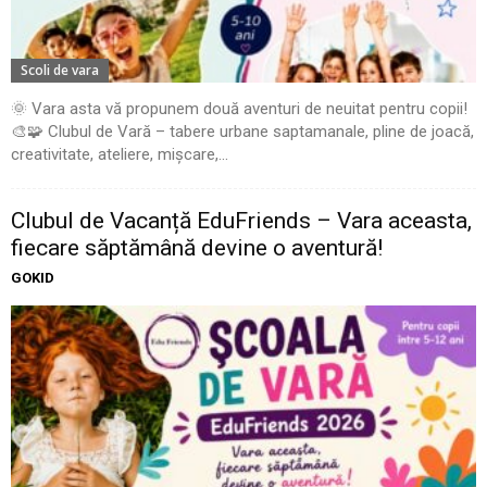
Scoli de vara
🌞 Vara asta vă propunem două aventuri de neuitat pentru copii!
🎨🧩 Clubul de Vară – tabere urbane saptamanale, pline de joacă,
creativitate, ateliere, mișcare,...
Clubul de Vacanță EduFriends – Vara aceasta,
fiecare săptămână devine o aventură!
GOKID