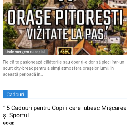
Unde mergem cu copilul
Fie că te pasionează călătoriile sau doar ţi-e dor să pleci într-un
scurt city-break pentru a simţi atmosfera oraşelor lumii, în
această perioadă în...
Cadouri
15 Cadouri pentru Copiii care Iubesc Mișcarea
și Sportul
GOKID