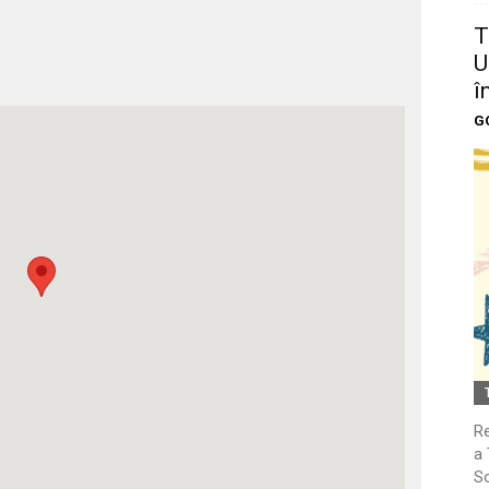
T
U
î
G
Re
a 
So