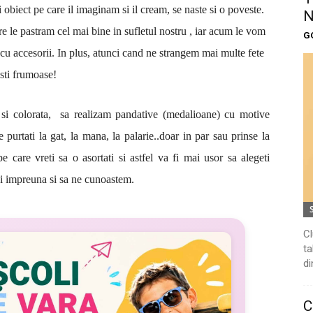
i obiect pe care il imaginam si il cream, se naste si o poveste.
N
re le pastram cel mai bine in sufletul nostru , iar acum le vom
G
cu accesorii. In plus, atunci cand ne strangem mai multe fete
sti frumoase!
 si colorata, sa realizam pandative (medalioane) cu motive
 purtati la gat, la mana, la palarie..doar in par sau prinse la
e care vreti sa o asortati si astfel va fi mai usor sa alegeti
ai impreuna si sa ne cunoastem.
Cl
ta
di
C