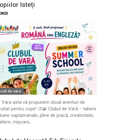
opiilor Isteți
OKID
Scoli de vara
 Vara asta vă propunem două aventuri de
uitat pentru copii! 🎨🧩 Clubul de Vară – tabere
bane saptamanale, pline de joacă, creativitate,
eliere, mișcare,...