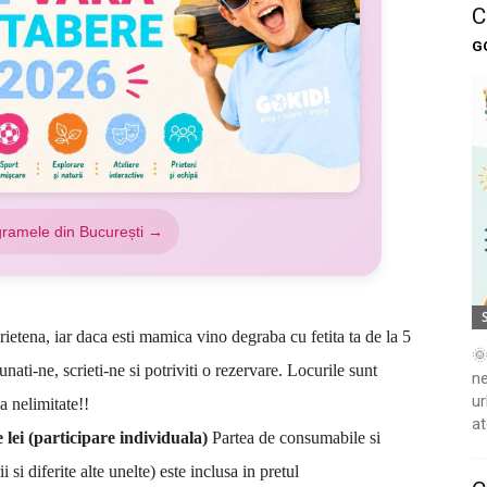
C
G
gramele din București →
tena, iar daca esti mamica vino degraba cu fetita ta de la 5
🌞
nati-ne, scrieti-ne si potriviti o rezervare. Locurile sunt
ne
ur
sa nelimitate!!
at
e lei (participare individuala)
Partea de consumabile si
 si diferite alte unelte) este inclusa in pretul