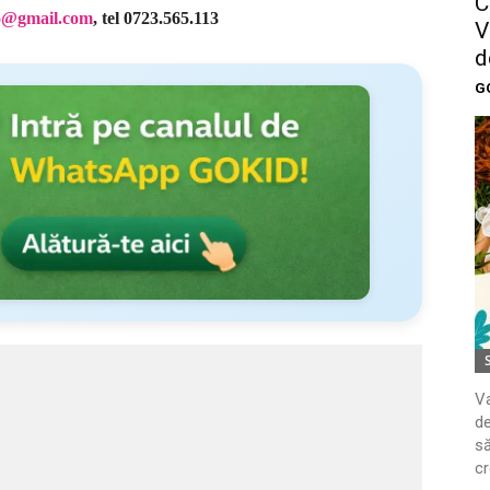
C
o@gmail.com
, tel 0723.565.113
V
d
G
Va
de
să
cr