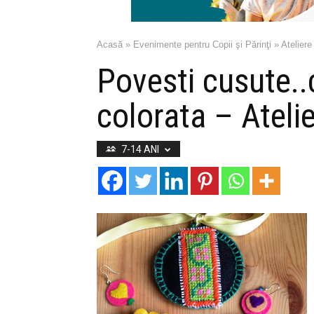
Acasă
»
Evenimente pentru Copii şi Părinţi
»
Ateliere
Povesti cusute..
colorata – Atelie
7-14 ANI