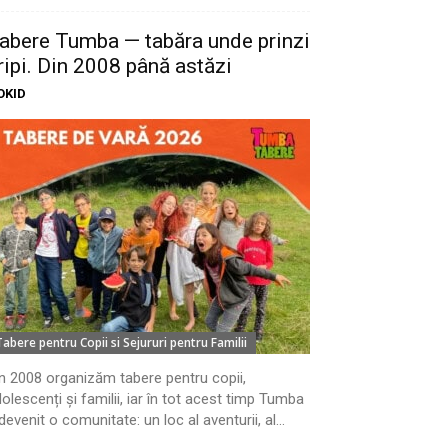
abere Tumba — tabăra unde prinzi
ripi. Din 2008 până astăzi
OKID
Tabere pentru Copii si Sejururi pentru Familii
n 2008 organizăm tabere pentru copii,
olescenți și familii, iar în tot acest timp Tumba
devenit o comunitate: un loc al aventurii, al...