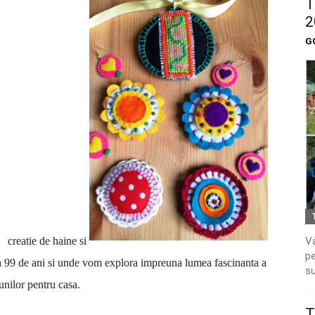
T
2
G
creatie de haine si
Va
pe
 la 99 de ani si unde vom explora impreuna lumea fascinanta a
su
iunilor pentru casa.
T