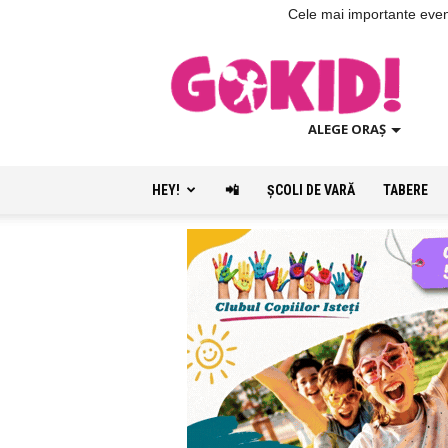
Cele mai importante evenim
ALEGE ORAȘ
HEY!
📲
ŞCOLI DE VARĂ
TABERE