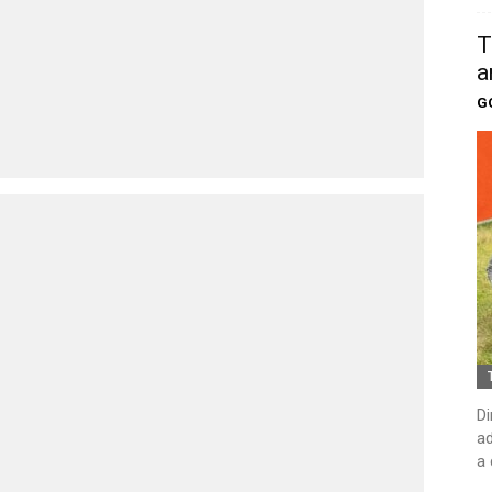
T
a
G
Di
ad
a 