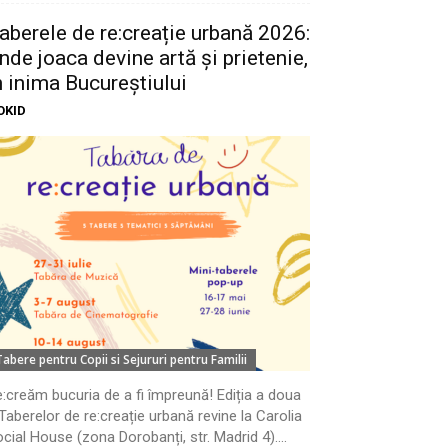
aberele de re:creație urbană 2026:
nde joaca devine artă și prietenie,
n inima Bucureștiului
OKID
Tabere pentru Copii si Sejururi pentru Familii
:creăm bucuria de a fi împreună! Ediția a doua
Taberelor de re:creație urbană revine la Carolia
cial House (zona Dorobanți, str. Madrid 4)....