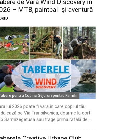
abere de Vară Wind Discovery în
026 – MTB, paintball și aventură
OKID
Tabere pentru Copii si Sejururi pentru Familii
ra lui 2026 poate fi vara în care copilul tău
dalează pe Via Transilvanica, doarme la cort
b Sarmizegetusa sau trage prima rafală de...
aberele Creative Urbane Club