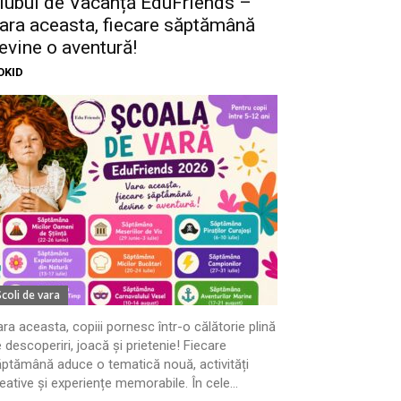
lubul de Vacanță EduFriends –
ara aceasta, fiecare săptămână
evine o aventură!
OKID
Scoli de vara
ra aceasta, copiii pornesc într-o călătorie plină
 descoperiri, joacă și prietenie! Fiecare
ptămână aduce o tematică nouă, activități
eative și experiențe memorabile. În cele...