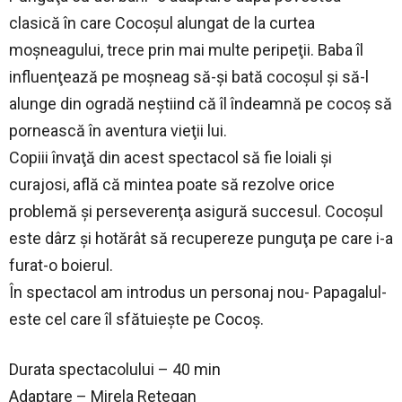
clasică în care Cocoşul alungat de la curtea
moşneagului, trece prin mai multe peripeţii. Baba îl
influenţează pe moşneag să-şi bată cocoşul şi să-l
alunge din ogradă neştiind că îl îndeamnă pe cocoş să
pornească în aventura vieţii lui.
Copiii învaţă din acest spectacol să fie loiali şi
curajosi, află că mintea poate să rezolve orice
problemă şi perseverenţa asigură succesul. Cocoşul
este dârz şi hotărât să recupereze punguţa pe care i-a
furat-o boierul.
În spectacol am introdus un personaj nou- Papagalul-
este cel care îl sfătuieşte pe Cocoş.
Durata spectacolului – 40 min
Adaptare – Mirela Retegan