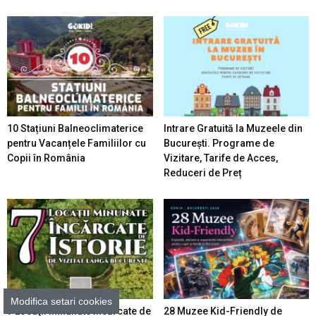
10 Stațiuni Balneoclimaterice
Intrare Gratuită la Muzeele din
pentru Vacanțele Familiilor cu
București. Programe de
Copii în România
Vizitare, Tarife de Acces,
Reduceri de Preț
Modifica setari cookies
7 Locaţii Minunate Încărcate de
28 Muzee Kid-Friendly de