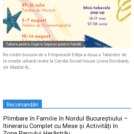
Tabere pentru Copii si Sejururi pentru Familii
Re:creăm bucuria de a fi împreună! Ediția a doua a Taberelor de
re:creație urbană revine la Carolia Social House (zona Dorobanți,
str. Madrid 4)....
Recomandări
Plimbare în Familie în Nordul Bucureștiului –
Itinerariu Complet cu Mese și Activități în
Zona Parcului Herăstrău