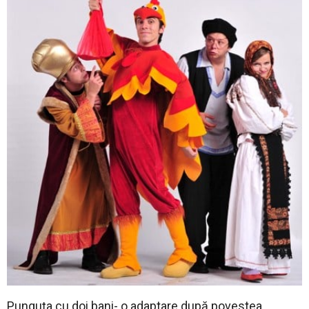
Punguţa cu doi bani- o adaptare după povestea