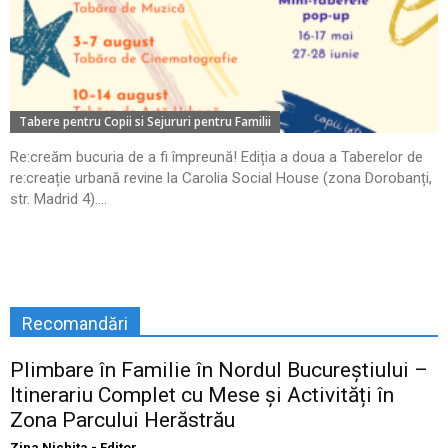
Tabere pentru Copii si Sejururi pentru Familii
Re:creăm bucuria de a fi împreună! Ediția a doua a Taberelor de
re:creație urbană revine la Carolia Social House (zona Dorobanți,
str. Madrid 4)....
Recomandări
Plimbare în Familie în Nordul Bucureștiului –
Itinerariu Complet cu Mese și Activități în
Zona Parcului Herăstrău
Zina Nichita - Editor