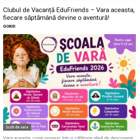
Clubul de Vacanță EduFriends – Vara aceasta,
fiecare săptămână devine o aventură!
GOKID
Scoli de vara
Vara aceasta, copiii pornesc într-o călătorie plină de descoperiri,