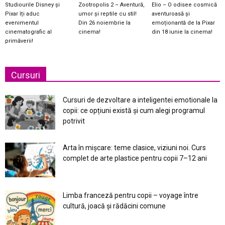
Studiourile Disney și
Zootropolis 2 – Aventură,
Elio – O odisee cosmică
Pixar îți aduc
umor și reptile cu stil!
aventuroasă și
evenimentul
Din 26 noiembrie la
emoționantă de la Pixar
cinematografic al
cinema!
din 18 iunie la cinema!
primăverii!
Cursuri
Cursuri de dezvoltare a inteligentei emotionale la
copii: ce opțiuni există și cum alegi programul
potrivit
Arta în mișcare: teme clasice, viziuni noi. Curs
complet de arte plastice pentru copii 7–12 ani
Limba franceză pentru copii – voyage între
cultură, joacă și rădăcini comune