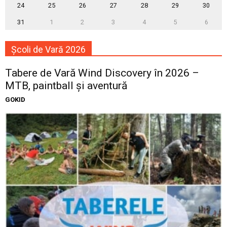
24
25
26
27
28
29
30
31
1
2
3
4
5
6
Școli de Vară 2026
Tabere de Vară Wind Discovery în 2026 –
MTB, paintball și aventură
GOKID