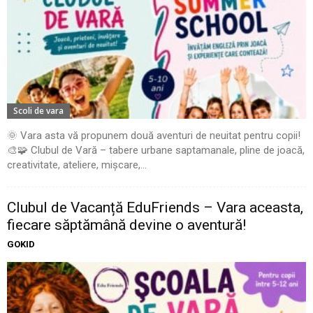
Scoli de vara
🌞 Vara asta vă propunem două aventuri de neuitat pentru copii!
🎨🧩 Clubul de Vară – tabere urbane saptamanale, pline de joacă,
creativitate, ateliere, mișcare,...
Clubul de Vacanță EduFriends – Vara aceasta,
fiecare săptămână devine o aventură!
GOKID