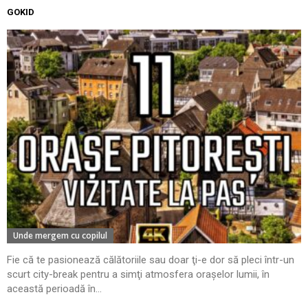
GOKID
Unde mergem cu copilul
Fie că te pasionează călătoriile sau doar ţi-e dor să pleci într-un
scurt city-break pentru a simţi atmosfera oraşelor lumii, în
această perioadă în...