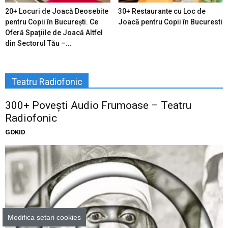
20+ Locuri de Joacă Deosebite
30+ Restaurante cu Loc de
pentru Copii în Bucureşti. Ce
Joacă pentru Copii în Bucuresti
Oferă Spaţiile de Joacă Altfel
din Sectorul Tău –...
Teatru Radiofonic
300+ Povești Audio Frumoase – Teatru
Radiofonic
GOKID
Modifica setari cookies