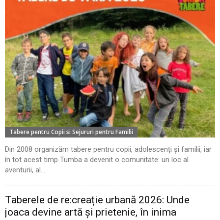
Tabere pentru Copii si Sejururi pentru Familii
Din 2008 organizăm tabere pentru copii, adolescenți și familii, iar
în tot acest timp Tumba a devenit o comunitate: un loc al
aventurii, al...
Taberele de re:creație urbană 2026: Unde
joaca devine artă și prietenie, în inima