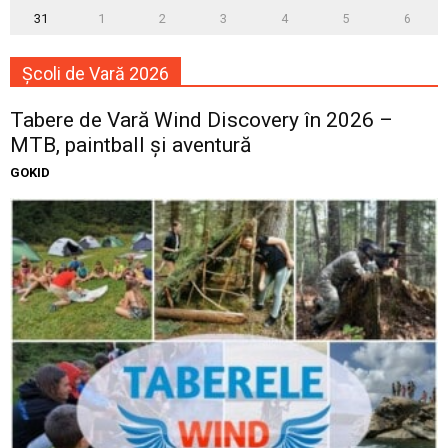
31
1
2
3
4
5
6
Școli de Vară 2026
Tabere de Vară Wind Discovery în 2026 –
MTB, paintball și aventură
GOKID