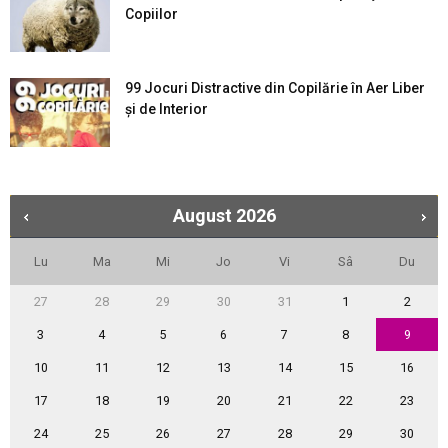
Copiilor
99 Jocuri Distractive din Copilărie în Aer Liber
şi de Interior
August
2026
Lu
Ma
Mi
Jo
Vi
Sâ
Du
27
28
29
30
31
1
2
3
4
5
6
7
8
9
10
11
12
13
14
15
16
17
18
19
20
21
22
23
24
25
26
27
28
29
30