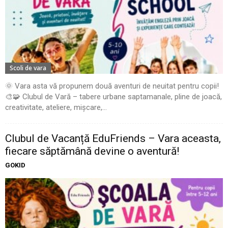
Scoli de vara
🌞 Vara asta vă propunem două aventuri de neuitat pentru copii!
🎨🧩 Clubul de Vară – tabere urbane saptamanale, pline de joacă,
creativitate, ateliere, mișcare,...
Clubul de Vacanță EduFriends – Vara aceasta,
fiecare săptămână devine o aventură!
GOKID