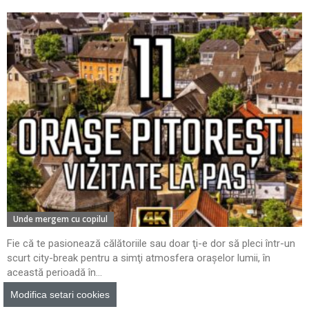
Unde mergem cu copilul
Fie că te pasionează călătoriile sau doar ţi-e dor să pleci într-un
scurt city-break pentru a simţi atmosfera oraşelor lumii, în
această perioadă în...
Modifica setari cookies