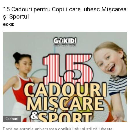
15 Cadouri pentru Copiii care Iubesc Mișcarea
și Sportul
GOKID
Cadouri
Dacă se apropie aniversarea copilului tău și știi că iubește