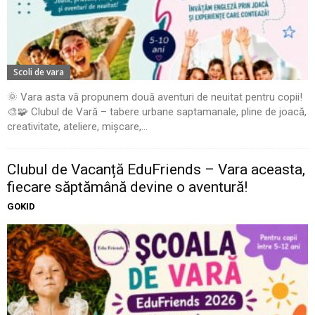
Scoli de vara
🌞 Vara asta vă propunem două aventuri de neuitat pentru copii!
🎨🧩 Clubul de Vară – tabere urbane saptamanale, pline de joacă,
creativitate, ateliere, mișcare,...
Clubul de Vacanță EduFriends – Vara aceasta,
fiecare săptămână devine o aventură!
GOKID