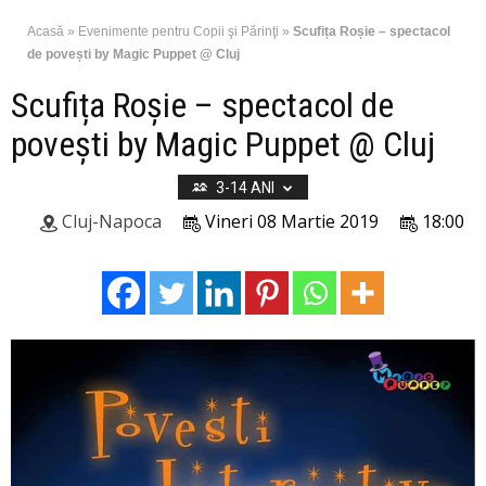
Acasă
»
Evenimente pentru Copii şi Părinţi
»
Scufița Roșie – spectacol
de povești by Magic Puppet @ Cluj
Scufița Roșie – spectacol de
povești by Magic Puppet @ Cluj
3-14 ANI
Cluj-Napoca
Vineri 08 Martie 2019
18:00