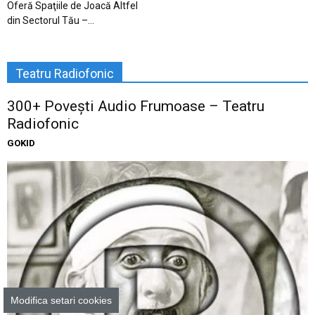
Oferă Spaţiile de Joacă Altfel
din Sectorul Tău –...
Teatru Radiofonic
300+ Povești Audio Frumoase – Teatru
Radiofonic
GOKID
Modifica setari cookies