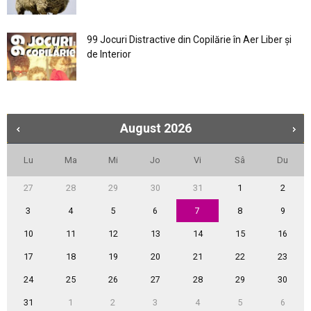
99 Jocuri Distractive din Copilărie în Aer Liber şi
de Interior
August
2026
Lu
Ma
Mi
Jo
Vi
Sâ
Du
27
28
29
30
31
1
2
3
4
5
6
7
8
9
10
11
12
13
14
15
16
17
18
19
20
21
22
23
24
25
26
27
28
29
30
31
1
2
3
4
5
6