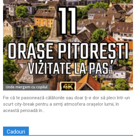
Unde mergem cu copilul
Fie că te pasionează călătoriile sau doar ţi-e dor să pleci într-un
scurt city-break pentru a simţi atmosfera oraşelor lumii, în
această perioadă în...
Cadouri