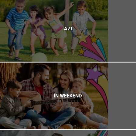
AZI
ÎN WEEKEND