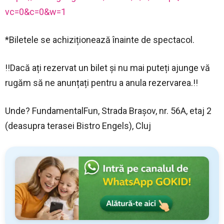
vc=0&c=0&w=1
*Biletele se achiziționează înainte de spectacol.
!!Dacă ați rezervat un bilet și nu mai puteți ajunge vă
rugăm să ne anunțați pentru a anula rezervarea.!!
Unde? FundamentalFun, Strada Brașov, nr. 56A, etaj 2
(deasupra terasei Bistro Engels), Cluj