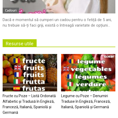
Cadouri
Dacă e momentul să cumperi un cadou pentru o fetiță de 5 ani,
nu trebuie să-ți faci griji, există o întreagă varietate de opțiuni...
Resurse utile
Fructe cu Poze – Listă Ordonată
Legume cu Poze – Denumiri
Alfabetic şi Tradusă în Engleză,
Traduse în Engleză, Franceză,
Franceză, Italiană, Spaniolă şi
Italiană, Spaniolă şi Germană
Germană