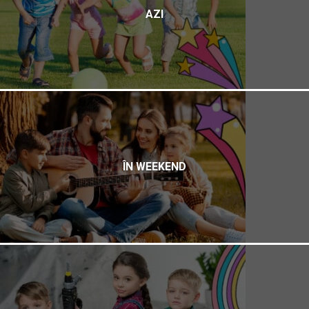
AZI
ÎN WEEKEND