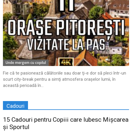
Unde mergem cu copilul
Fie că te pasionează călătoriile sau doar ţi-e dor să pleci într-un
scurt city-break pentru a simţi atmosfera oraşelor lumii, în
această perioadă în...
Cadouri
15 Cadouri pentru Copiii care Iubesc Mișcarea
și Sportul