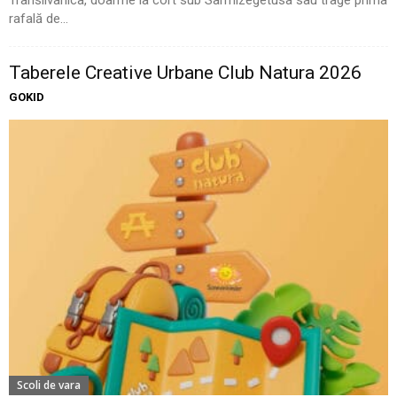
Transilvanica, doarme la cort sub Sarmizegetusa sau trage prima
rafală de...
Taberele Creative Urbane Club Natura 2026
GOKID
Scoli de vara