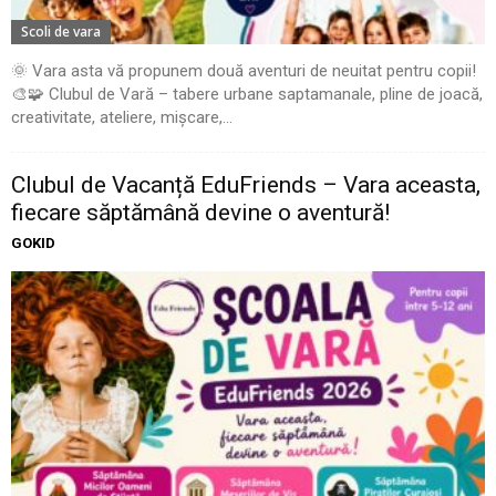
Scoli de vara
🌞 Vara asta vă propunem două aventuri de neuitat pentru copii!
🎨🧩 Clubul de Vară – tabere urbane saptamanale, pline de joacă,
creativitate, ateliere, mișcare,...
Clubul de Vacanță EduFriends – Vara aceasta,
fiecare săptămână devine o aventură!
GOKID