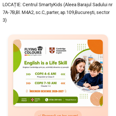
LOCAȚIE: Centrul SmartyKids (Aleea Barajul Sadului nr
7A-7B,Bl. M4A2, sc.C, parter, ap.109,București, sector
3)
✅ Rezervă un loc acum!