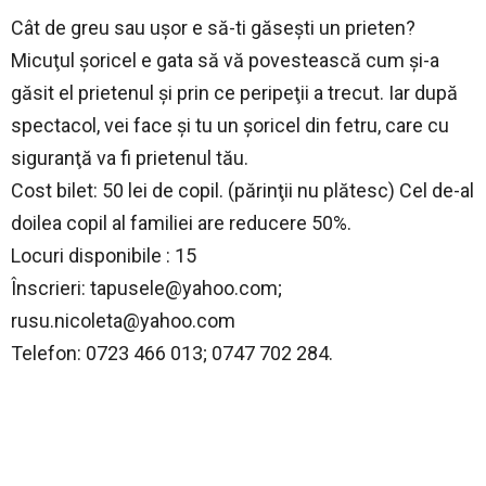
Cât de greu sau uşor e să-ti găseşti un prieten?
Micuţul şoricel e gata să vă povestească cum şi-a
găsit el prietenul şi prin ce peripeţii a trecut. Iar după
spectacol, vei face şi tu un şoricel din fetru, care cu
siguranţă va fi prietenul tău.
Cost bilet: 50 lei de copil. (părinţii nu plătesc) Cel de-al
doilea copil al familiei are reducere 50%.
Locuri disponibile : 15
Înscrieri:
tapusele@yahoo.com
;
rusu.nicoleta@yahoo.com
Telefon: 0723 466 013; 0747 702 284.