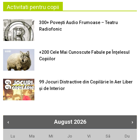
Activitati pentru copii
300+ Povești Audio Frumoase – Teatru
Radiofonic
+200 Cele Mai Cunoscute Fabule pe Înţelesul
Copiilor
99 Jocuri Distractive din Copilărie în Aer Liber
şi de Interior
August
2026
Lu
Ma
Mi
Jo
Vi
Sâ
Du