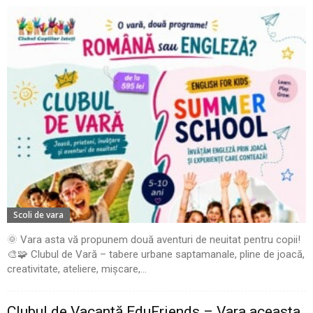
Scoli de vara
🌞 Vara asta vă propunem două aventuri de neuitat pentru copii!
🎨🧩 Clubul de Vară – tabere urbane saptamanale, pline de joacă,
creativitate, ateliere, mișcare,...
Clubul de Vacanță EduFriends – Vara aceasta,