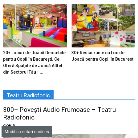
20+ Locuri de Joacă Deosebite
30+ Restaurante cu Loc de
pentru Copii în Bucureşti. Ce
Joacă pentru Copii în Bucuresti
Oferă Spaţiile de Joacă Altfel
din Sectorul Tău –...
Teatru Radiofonic
300+ Povești Audio Frumoase – Teatru
Radiofonic
GOKID
Modifica setari cookies