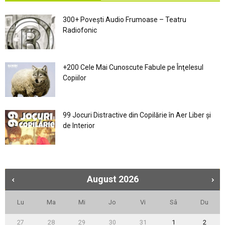
300+ Povești Audio Frumoase – Teatru
Radiofonic
+200 Cele Mai Cunoscute Fabule pe Înţelesul
Copiilor
99 Jocuri Distractive din Copilărie în Aer Liber şi
de Interior
August
2026
Lu
Ma
Mi
Jo
Vi
Sâ
Du
27
28
29
30
31
1
2