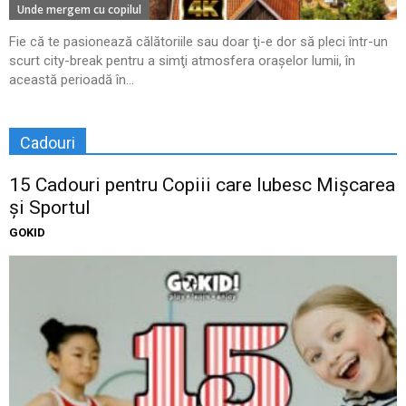
Unde mergem cu copilul
Fie că te pasionează călătoriile sau doar ţi-e dor să pleci într-un
scurt city-break pentru a simţi atmosfera oraşelor lumii, în
această perioadă în...
Cadouri
15 Cadouri pentru Copiii care Iubesc Mișcarea
și Sportul
GOKID