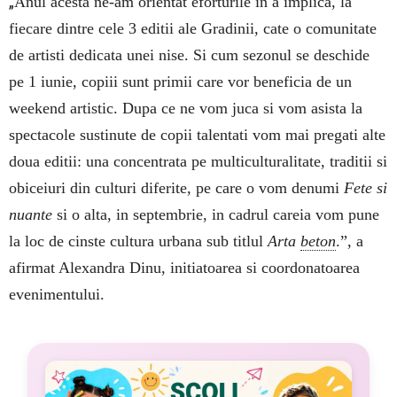
„
Anul acesta ne-am orientat eforturile in a implica, la
fiecare dintre cele 3 editii ale Gradinii, cate o comunitate
de artisti dedicata unei nise. Si cum sezonul se deschide
pe 1 iunie, copiii sunt primii care vor beneficia de un
weekend artistic. Dupa ce ne vom juca si vom asista la
spectacole sustinute de copii talentati vom mai pregati alte
doua editii: una concentrata pe multiculturalitate, traditii si
obiceiuri din culturi diferite, pe care o vom denumi
Fete si
nuante
si o alta, in septembrie, in cadrul careia vom pune
la loc de cinste cultura urbana sub titlul
Arta
beton
.”, a
afirmat Alexandra Dinu, initiatoarea si coordonatoarea
evenimentului.