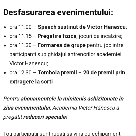
Desfasurarea evenimentului:
ora 11:00 –
Speech sustinut de Victor Hanescu
;
o
ra 11.15 –
Pregatire fizica
, jocuri de incalzire;
ora 11.30 –
Formarea de grupe
pentru joc intre
participanti sub ghidajul antrenorilor
academiei
Victor Hanescu;
ora 12.30 –
Tombola premii
–
20 de premii prin
extragere la sorti
Pentru
abonamentele la minitenis achizitonate in
ziua evenimentului
, Academia Victor Hănescu a
pregătit
reduceri speciale
!
Toti participatii sunt rugati sa vina cu echipament