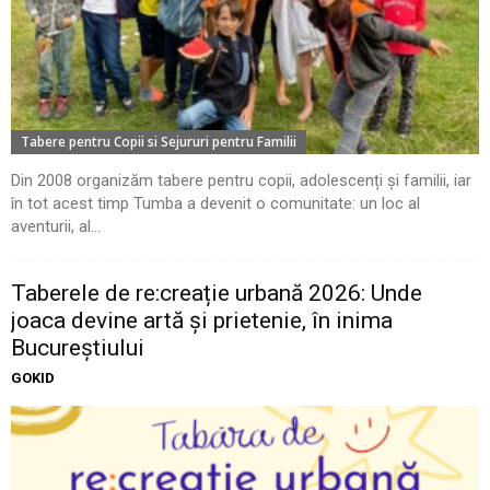
Tabere pentru Copii si Sejururi pentru Familii
Din 2008 organizăm tabere pentru copii, adolescenți și familii, iar
în tot acest timp Tumba a devenit o comunitate: un loc al
aventurii, al...
Taberele de re:creație urbană 2026: Unde
joaca devine artă și prietenie, în inima
Bucureștiului
GOKID