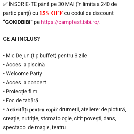
✅ ÎNSCRIE-TE până pe 30 MAI (în limita a 240 de
participanți) cu
𝟏𝟓% 𝐎𝐅𝐅
cu codul de discount
“GOKIDBIBI”
pe
https://campfest.bibi.ro/
.
CE AI INCLUS?
• Mic Dejun (tip buffet) pentru 3 zile
• Acces la piscină
• Welcome Party
• Acces la concert
• Proiecție film
• Foc de tabără
• 𝐀𝐜𝐭𝐢𝐯𝐢𝐭ăț𝐢 𝐩𝐞𝐧𝐭𝐫𝐮 𝐜𝐨𝐩𝐢𝐢: drumeții, ateliere: de pictură,
creație, nutriție, stomatologie, citit povești, dans,
spectacol de magie, teatru