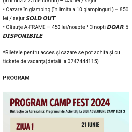
(in limita a 25 de corturi) – 450 lei / sejur
• Cazare în glamping (în limita a 10 glampinguri ) – 850
lei / sejur 𝙎𝙊𝙇𝘿 𝙊𝙐𝙏
• Căsuțe A-FRAME – 450 lei/noapte * 3 nopți 𝘿𝙊𝘼𝙍 5
𝘿𝙄𝙎𝙋𝙊𝙉𝙄𝘽𝙄𝙇𝙀
*Biletele pentru acces și cazare se pot achita și cu
tickete de vacanța(detalii la 0747444115)
PROGRAM