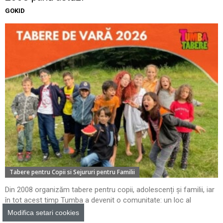
GOKID
Tabere pentru Copii si Sejururi pentru Familii
Din 2008 organizăm tabere pentru copii, adolescenți și familii, iar
în tot acest timp Tumba a devenit o comunitate: un loc al
aventurii, al...
Modifica setari cookies