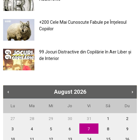
+200 Cele Mai Cunoscute Fabule pe Înţelesul
Copiilor
99 Jocuri Distractive din Copilărie în Aer Liber şi
de Interior
August
2026
Lu
Ma
Mi
Jo
Vi
Sâ
Du
27
28
29
30
31
1
2
3
4
5
6
7
8
9
10
11
12
13
14
15
16