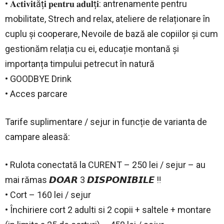
• 𝐀𝐜𝐭𝐢𝐯𝐢𝐭ăț𝐢 𝐩𝐞𝐧𝐭𝐫𝐮 𝐚𝐝𝐮𝐥ț𝐢: antrenamente pentru
mobilitate, Strech and relax, ateliere de relaționare în
cuplu și cooperare, Nevoile de bază ale copiilor și cum
gestionăm relația cu ei, educație montană și
importanța timpului petrecut în natură
• GOODBYE Drink
• Acces parcare
Tarife suplimentare / sejur in funcție de varianta de
campare aleasă:
• Rulota conectată la CURENT – 250 lei / sejur – au
mai rămas 𝘿𝙊𝘼𝙍 3 𝘿𝙄𝙎𝙋𝙊𝙉𝙄𝘽𝙄𝙇𝙀 ‼️
• Cort – 160 lei / sejur
• Închiriere cort 2 adulti si 2 copii + saltele + montare