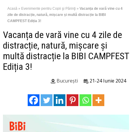
Acasă
»
Evenimente pentru Copii şi Părinţi
»
Vacanța de vară vine cu 4
zile de distracție, natură, mișcare și multă distracție la BIBI
CAMPFEST Ediția 3!
Vacanța de vară vine cu 4 zile de
distracție, natură, mișcare și
multă distracție la BIBI CAMPFEST
Ediția 3!
București
21-24 Iunie 2024