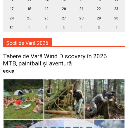
17
18
19
20
21
22
23
24
25
26
27
28
29
30
31
1
2
3
4
5
6
Școli de Vară 2026
Tabere de Vară Wind Discovery în 2026 –
MTB, paintball și aventură
GOKID