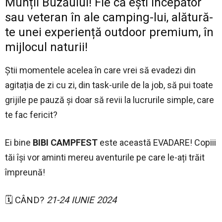
Munții Buzăului! Fie că ești incepător
sau veteran în ale camping-lui, alătură-
te unei experiență outdoor premium, în
mijlocul naturii!
Știi momentele acelea în care vrei să evadezi din
agitația de zi cu zi, din task-urile de la job, să pui toate
grijile pe pauză și doar să revii la lucrurile simple, care
te fac fericit?
Ei bine
BIBI CAMPFEST
este această EVADARE! Copiii
tăi își vor aminti mereu aventurile pe care le-ați trăit
împreună!
🗓️ CÂND?
21-24 IUNIE 2024