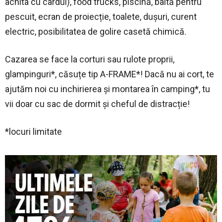
achita cu cardul), food trucks, piscină, baltă pentru
pescuit, ecran de proiecție, toalete, dușuri, curent
electric, posibilitatea de golire casetă chimică.
Cazarea se face la corturi sau rulote proprii,
glampinguri*, căsuțe tip A-FRAME*! Dacă nu ai cort, te
ajutăm noi cu inchirierea și montarea în camping*, tu
vii doar cu sac de dormit și cheful de distracție!
*locuri limitate