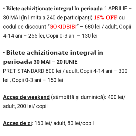
•
𝐁𝐢𝐥𝐞𝐭𝐞 𝐚𝐜𝐡𝐢𝐳𝗶ț𝐢𝐨𝐧𝐚𝐭𝐞 𝐢𝐧𝐭𝐞𝐠𝐫𝐚𝐥 î𝐧 𝐩𝐞𝐫𝐢𝐨𝐚𝐝𝐚
1 APRILIE –
30 MAI (în limita a 240 de participanți)
𝟏𝟓% 𝐎𝐅𝐅
cu
codul de discount
“
GOKIDBIBI
”
– 680 lei / adult, Copii
4-14 ani – 255 lei, Copii 0-3 ani – 130 lei
•
𝗕𝗶𝗹𝗲𝘁𝗲 𝗮𝗰𝗵𝗶𝘇𝗶ț𝗶𝗼𝗻𝗮𝘁𝗲 𝗶𝗻𝘁𝗲𝗴𝗿𝗮𝗹 î𝗻
𝗽𝗲𝗿𝗶𝗼𝗮𝗱𝗮
30 MAI – 20 IUNIE
PRET STANDARD 800 lei / adult, Copii 4-14 ani – 300
lei , Copii 0-3 ani – 150 lei
Acces de weekend
(sâmbătă și duminică): 400 lei/
adult, 200 lei/ copil
Acces de zi
: 160 lei/ adult, 80 lei/copil