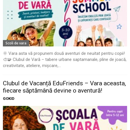
Scoli de vara
🌞 Vara asta vă propunem două aventuri de neuitat pentru copii!
🎨🧩 Clubul de Vară – tabere urbane saptamanale, pline de joacă,
creativitate, ateliere, mișcare,...
Clubul de Vacanță EduFriends – Vara aceasta,
fiecare săptămână devine o aventură!
GOKID