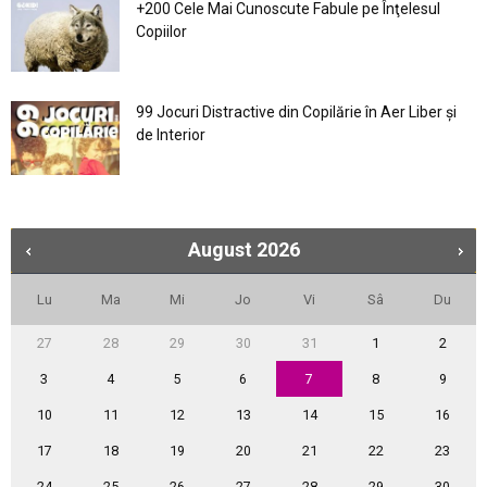
+200 Cele Mai Cunoscute Fabule pe Înţelesul
Copiilor
99 Jocuri Distractive din Copilărie în Aer Liber şi
de Interior
August
2026
Lu
Ma
Mi
Jo
Vi
Sâ
Du
27
28
29
30
31
1
2
3
4
5
6
7
8
9
10
11
12
13
14
15
16
17
18
19
20
21
22
23
24
25
26
27
28
29
30