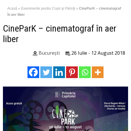
Acasă
»
Evenimente pentru Copii şi Părinţi
»
CineParK – cinematograf
în aer liber
CineParK – cinematograf în aer
liber
București
26 Iulie - 12 August 2018