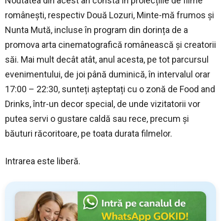
Noutatea din acest an constă în proiecțiile de filme
românești, respectiv Două Lozuri, Minte-mă frumos și
Nunta Mută, incluse în program din dorința de a
promova arta cinematografică românească și creatorii
săi. Mai mult decât atât, anul acesta, pe tot parcursul
evenimentului, de joi până duminică, în intervalul orar
17:00 – 22:30, sunteți așteptați cu o zonă de Food and
Drinks, într-un decor special, de unde vizitatorii vor
putea servi o gustare caldă sau rece, precum și
băuturi răcoritoare, pe toata durata filmelor.
Intrarea este liberă.