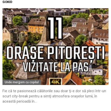
GOKID
Unde mergem cu copilul
Fie că te pasionează călătoriile sau doar ţi-e dor să pleci într-un
scurt city-break pentru a simţi atmosfera oraşelor lumii, în
această perioadă în...