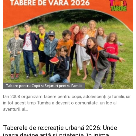
Tabere pentru Copii si Sejururi pentru Familii
Din 2008 organizăm tabere pentru copii, adolescenți și familii, iar
în tot acest timp Tumba a devenit o comunitate: un loc al
aventurii, al...
Taberele de re:creație urbană 2026: Unde
joaca devine artă și prietenie, în inima