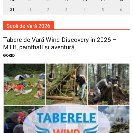
31
1
2
3
4
5
6
Școli de Vară 2026
Tabere de Vară Wind Discovery în 2026 –
MTB, paintball și aventură
GOKID